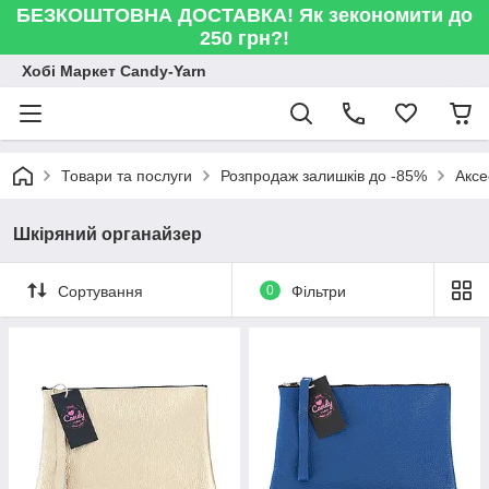
БЕЗКОШТОВНА ДОСТАВКА! Як зекономити до
250 грн?!
Хобі Маркет Candy-Yarn
Товари та послуги
Розпродаж залишків до -85%
Аксе
Шкіряний органайзер
Сортування
0
Фільтри