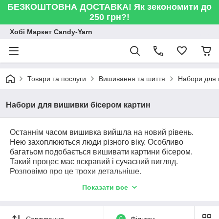
БЕЗКОШТОВНА ДОСТАВКА! Як зекономити до
250 грн?!
Хобі Маркет Candy-Yarn
Товари та послуги
Вишивання та шиття
Набори для
Набори для вишивки бісером картин
Останнім часом вишивка вийшла на новий рівень.
Нею захоплюються люди різного віку. Особливо
багатьом подобається вишивати картини бісером.
Такий процес має яскравий і сучасний вигляд.
Розповімо про це трохи детальніше.
З чого почати?
Показати все
Можливо, ви ніколи раніше не мали справи з
вишивкою і думаєте, що самостійно розібратися в
цьому питанні вам не під силу. Не поспішайте з
Сортування
0
Фільтри