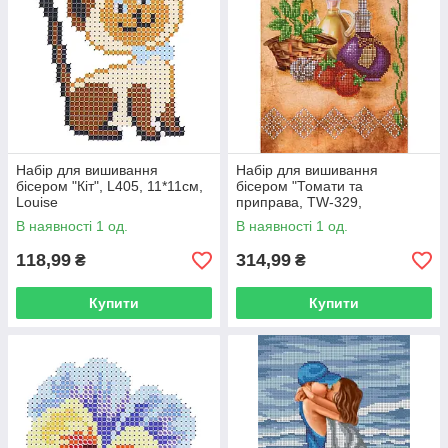
Набір для вишивання
Набір для вишивання
бісером "Кіт", L405, 11*11см,
бісером "Томати та
Louise
приправа, ТW-329,
21*29.7см, Art Millennium
В наявності 1 од.
В наявності 1 од.
118,99
314,99
₴
₴
Купити
Купити