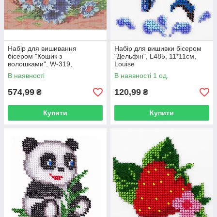
Бажаємо вам натхнення та красивих картин!
Набір для вишивання
Набір для вишивки бісером
бісером "Кошик з
"Дельфін", L485, 11*11см,
волошками", W-319,
Louise
30*23.8см, Art Millennium
В наявності
В наявності 1 од.
574,99
120,99
₴
₴
Купити
Купити