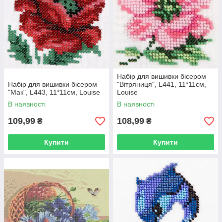
Набір для вишивки бісером
Набір для вишивки бісером
"Вітряниця", L441, 11*11см,
"Мак", L443, 11*11см, Louise
Louise
В наявності
В наявності
109,99
108,99
₴
₴
Купити
Купити
Замовити готові набори для вишивки картини можна у
нас на сайті. Консультанти з радістю дадуть відповідь
на будь-яке ваше запитання та допоможуть з вибором.