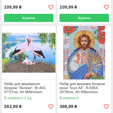
109,99
109,99
₴
₴
Купити
Купити
Набір для вишивання
Набір для вишивки бісером
бісером "Лелеки", W-453,
ікони "Іісус А4", R-0364,
37*27см, Art Millennium
20*26см, Art Millennium
В наявності 1 од.
В наявності
263,99
398,99
₴
₴