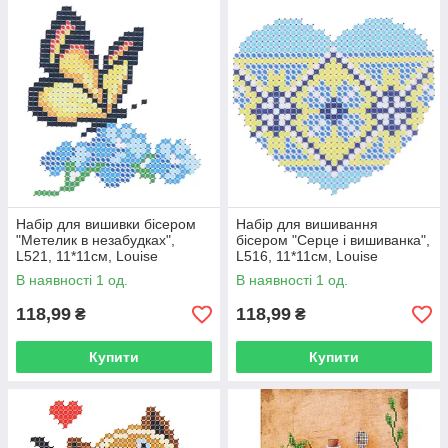
Набір для вишивки бісером
Набір для вишивання
"Метелик в незабудках",
бісером "Серце і вишиванка",
L521, 11*11см, Louise
L516, 11*11см, Louise
В наявності 1 од.
В наявності 1 од.
118,99
118,99
₴
₴
Купити
Купити