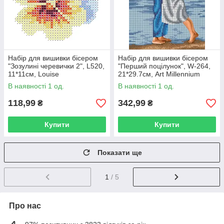
Набір для вишивки бісером
Набір для вишивки бісером
"Зозулині черевички 2", L520,
"Перший поцілунок", W-264,
11*11см, Louise
21*29.7см, Art Millennium
В наявності 1 од.
В наявності 1 од.
118,99
342,99
₴
₴
Купити
Купити
Показати ще
1
/ 5
Про нас