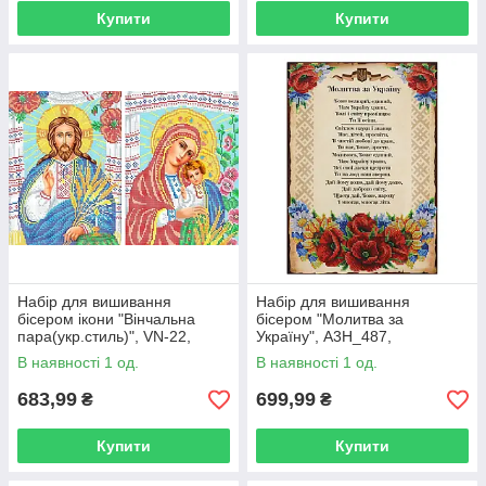
Купити
Купити
Набір для вишивання
Набір для вишивання
бісером ікони "Вінчальна
бісером "Молитва за
пара(укр.стиль)", VN-22,
Україну", А3Н_487,
20*26см, Art Millennium
27*36.5см, Virena
В наявності 1 од.
В наявності 1 од.
683,99
699,99
₴
₴
Купити
Купити