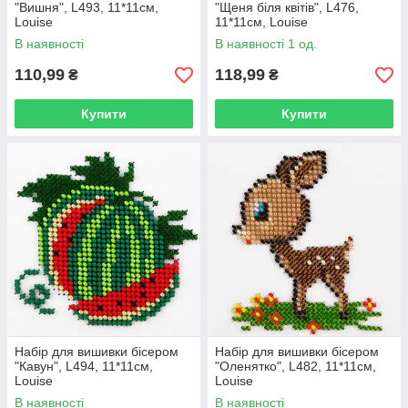
"Вишня", L493, 11*11см,
"Щеня біля квітів", L476,
Louise
11*11см, Louise
В наявності
В наявності 1 од.
110,99
118,99
₴
₴
Купити
Купити
Набір для вишивки бісером
Набір для вишивки бісером
"Кавун", L494, 11*11см,
"Оленятко", L482, 11*11см,
Louise
Louise
В наявності
В наявності