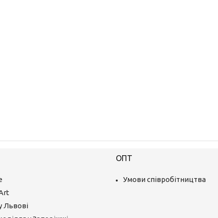
ОПТ
е
Умови співробітництва
Art
у Львові