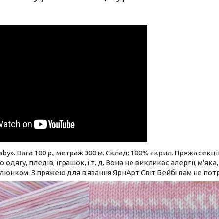
aby». Вага 100 р., метраж 300 м. Склад: 100% акрил. Пряжа секц
о одягу, пледів, іграшок, і т. д. Вона не викликає алергії, м'
люнком. З пряжею для в'язання ЯрнАрт Світ Бейбі вам не потр