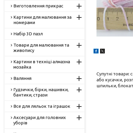
Виготовлення прикрас
Картини для малювання за
номерами
Набір 3D пазл
Товари для малювання та
живопису
Картини в техніці алмазна
мозайка
Супутні товари: 
Валяння
або кусачки, роз
шпильки, блокато
Гудзички, бірки, нашивки,
бантики, стрази
Все для ляльок та іграшок
Аксесуари для головних
уборів