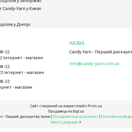
коділля у Запоріжжі
 Candy-Yarn у Києві
ділля у Дніпрі
08-22
Candy Yarn - Перший дискаун
22 Інтернет - магазин
info@candy-yarn.com.ua
08-22
22 Інтернет - магазин
08-22
тернет - магазин
Сайт створений на маркетплейсі
Prom.ua
Продавець на Bigl.ua
Candy Yarn - Перший дискаунтер пряжі |
Поскаржитися на контент
|
Політика конфіде
Select Language
▼