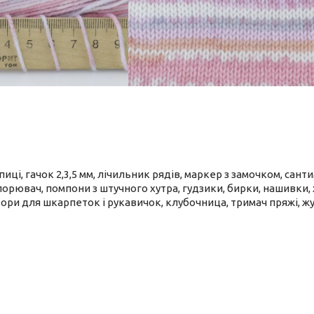
спиці, гачок 2,3,5 мм, лічильник рядів, маркер з замочком, сан
порювач, помпони з штучного хутра, гудзики, бирки, нашивки, х
ри для шкарпеток і рукавичок, клубочница, тримач пряжі, жу