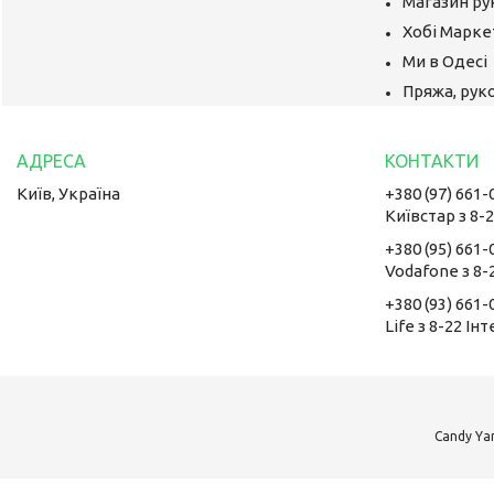
Магазин ру
Хобі Маркет
Ми в Одесі
Пряжа, руко
Київ, Україна
+380 (97) 661-
Київстар з 8-
+380 (95) 661-
Vodafone з 8-
+380 (93) 661-
Life з 8-22 Ін