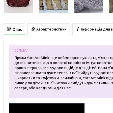
Характеристики
Інформація для 
Опис
Опис:
Пряжа YarnArt Mink - це неймовірно пухнаста, м'яка і 
дотик ниточка, що в полотні повністю імітує коротке
пряжа, перш за все, чудово підійде для дітей. Вона м'я
гіпоалергенна та дуже тепла. З неї вийдуть чудові пл
шкарпетки та кофточки. Звичайно ж, YarnArt Mink пі
лише для дітей! З цієї ниточки вийдуть дуже стильні т
светри, або кардигани для Вас!