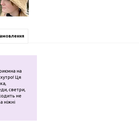
замовлення
приємна на
 хутро! Ця
ка,
еди, светри,
дходить не
а ніжні