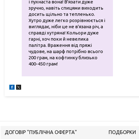
і пухнаста вона! В'язати дуже
зручно, навіть спицями виходить
досить щільно та тепленько.
Хутро дуже легко розрівнюється і
виглядає, ніби це не в'язана річ, а
справді хутряна! Кольори дуже
гарні, хоч поки й невелика
палітра. Враження від пряжі
чудове, на шарф потрібно всього
200 грам, на кофтинку близько
400-450 грам!
ДОГОВІР "ПУБЛІЧНА ОФЕРТА"
ПОДБОРКИ