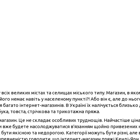
 всіх великих містах та селищах міського типу. Магазин, в як
його немає навіть у населеному пункті?! Або він є, але до нь
 багато інтернет-магазинів. В Україні їх налічується близько
бука, товста, стрічкова та трикотажна пряжа.
-магазин. Це не складає особливих труднощів. Найчастіше ці
ви вже будете насолоджуватися в'язанням щойно привезених 
 бути якісною та недорогою. Категорії можуть бути різні, але 
 упевненістю говорити, що інтернет-магазин пряжі Кенді-Ярн