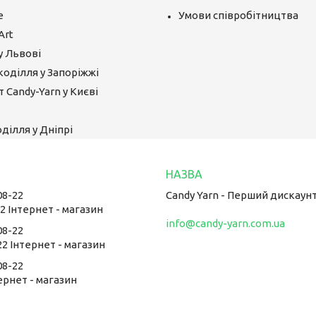
е
Умови співробітництва
Art
у Львові
коділля у Запоріжжі
 Candy-Yarn у Києві
ділля у Дніпрі
08-22
Candy Yarn - Перший дискаун
22 Інтернет - магазин
info@candy-yarn.com.ua
08-22
22 Інтернет - магазин
08-22
тернет - магазин