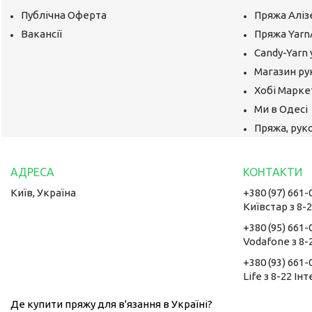
Публічна Оферта
Пряжа Аліз
Вакансії
Пряжа Yarn
Candy-Yarn 
Магазин ру
Хобі Маркет
Ми в Одесі
Пряжа, руко
Київ, Україна
+380 (97) 661-
Київстар з 8-
+380 (95) 661-
Vodafone з 8-
+380 (93) 661-
Life з 8-22 Ін
Де купити пряжу для в'язання в Україні?