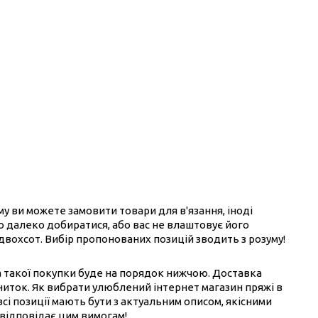
ому ви можете замовити товари для в'язання, іноді
ого далеко добиратися, або вас не влаштовує його
 двохсот. Вибір пропонованих позицій зводить з розуму!
на такої покупки буде на порядок нижчою. Доставка
ниток. Як вибрати улюблений інтернет магазин пряжі в
всі позиції мають бути з актуальним описом, якісними
 відповідає цим вимогам!