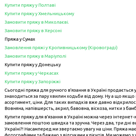
Купити пряжу у Полтаві
Купити пряжу у Хмельницькому
Замовити пряжу в Миколаєві.
Замовити пряжу в Херсоні
Пряжа у Сумах
Замовлення пряжі у Кропивницькому (Кіровограді)
Замовити пряжу в Маріуполі
Купити пряжу у Донецьку
Купити пряжу у Черкасах
Купити пряжу у Запоріжжі
Сьогодні пряжа для ручного в'язання в Україні продається у
знаходиться за пару хвилин ходьби від дому. Ну а що якщо 
асортимент, ціни. Для таких випадків вже давно відкрилося
Вовняна, напівшерсть, акрил, бавовна, віскоза, нитки з бам
Купити пряжу для в'язання в Україні можна через інтернет
замовлення поштою швидка та зручна. Через два, три дні 
Україні?! Насамперед ми звертаємо увагу на ціни. Пряжа має
фотографіями та бажано з відгуками клієнтів. Ми можемо з