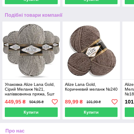
Подібні товари компанії
Упаковка Alize Lana Gold,
Alize Lana Gold,
Aliz
Сірий Меланж №21,
Коричневий меланж №240
Мела
напіввовняна пряжа, 5шт
№18
449,95
89,99
101
₴
₴
504,95 ₴
101,99 ₴
Купити
Купити
Про нас