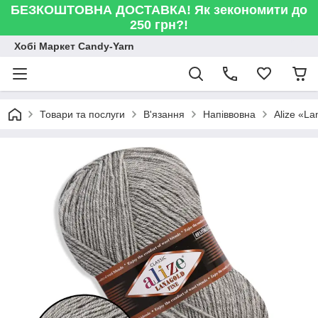
БЕЗКОШТОВНА ДОСТАВКА! Як зекономити до
250 грн?!
Хобі Маркет Candy-Yarn
Товари та послуги
В'язання
Напіввовна
Alize «L