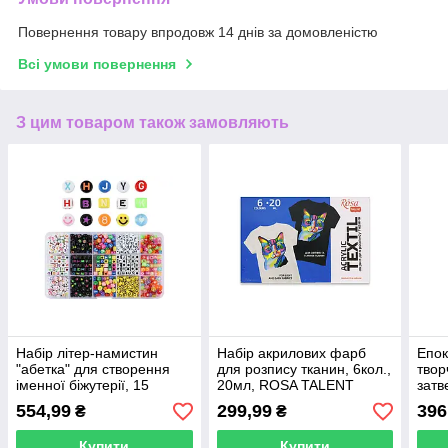
Повернення товару впродовж 14 днів за домовленістю
Всі умови повернення
З цим товаром також замовляють
Набір літер-намистин
Набір акрилових фарб
Епок
"абетка" для створення
для розпису тканин, 6кол.,
твор
іменної біжутерії, 15
20мл, ROSA TALENT
затв
осередків
(1:1)
554,99
299,99
396
₴
₴
Купити
Купити