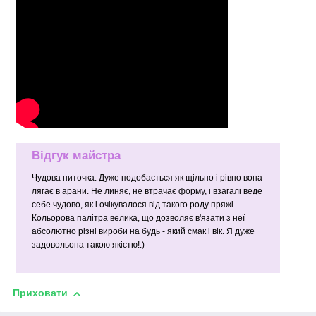
Відгук майстра
Чудова ниточка. Дуже подобається як щільно і рівно вона
лягає в арани. Не линяє, не втрачає форму, і взагалі веде
себе чудово, як і очікувалося від такого роду пряжі.
Кольорова палітра велика, що дозволяє в'язати з неї
абсолютно різні вироби на будь - який смак і вік. Я дуже
задовольона такою якістю!:)
Приховати