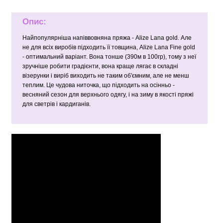
Опис:
Найпопулярніша напіввовняна пряжа - Alize Lana gold. Але
не для всіх виробів підходить її товщина, Alize Lana Fine gold
- оптимальний варіант. Вона тонше (390м в 100гр), тому з неї
зручніше робити градієнти, вона краще лягає в складні
візерунки і виріб виходить не таким об'ємним, але не менш
теплим. Це чудова ниточка, що підходить на осінньо -
весняний сезон для верхнього одягу, і на зиму в якості пряжі
для светрів і кардиганів.