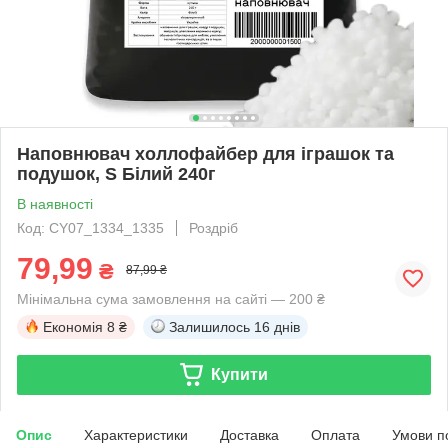
Наповнювач холлофайбер для іграшок та
подушок, S Білий 240г
В наявності
Код: CY07_1334_1335
Роздріб
79,99
₴
87,99 ₴
Мінімальна сума замовлення на сайті — 200 ₴
Економія
8 ₴
Залишилось
16 днів
Купити
Опис
Характеристики
Доставка
Оплата
Умови п