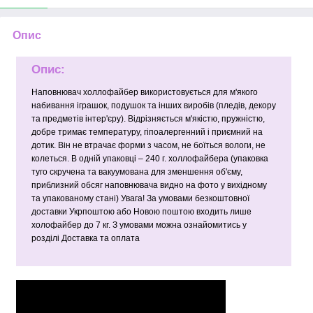
Опис
Опис:
Наповнювач холлофайбер використовується для м'якого
набивання іграшок, подушок та інших виробів (пледів, декору
та предметів інтер'єру). Відрізняється м'якістю, пружністю,
добре тримає температуру, гіпоалергенний і приємний на
дотик. Він не втрачає форми з часом, не боїться вологи, не
колеться. В одній упаковці – 240 г. холлофайбера (упаковка
туго скручена та вакуумована для зменшення об'єму,
приблизний обсяг наповнювача видно на фото у вихідному
та упакованому стані) Увага! За умовами безкоштовної
доставки Укрпоштою або Новою поштою входить лише
холофайбер до 7 кг. З умовами можна ознайомитись у
розділі Доставка та оплата