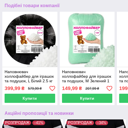
Подібні товари компанії
Наповнювач
Наповнювач
Нап
холлофайбер для іграшок
холлофайбер для іграшок
холл
та подушок, L Білий 2.5 кг
та подушок, М Зелений 1
та п
кг
399,99
149,99
199
₴
₴
579,99 ₴
207,99 ₴
Купити
Купити
Акційні пропозиції та новинки
РОЗПРОДАЖ
–41%
РОЗПРОДАЖ
–34%