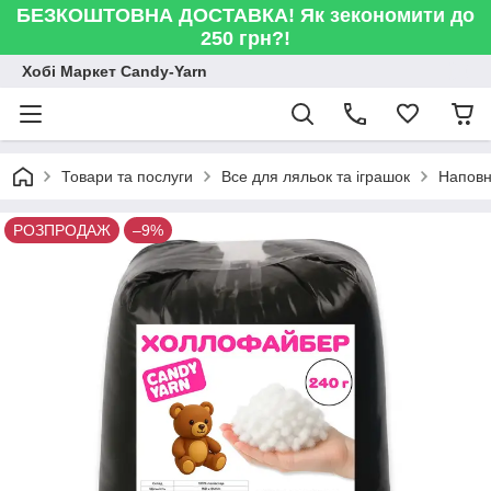
БЕЗКОШТОВНА ДОСТАВКА! Як зекономити до
250 грн?!
Хобі Маркет Candy-Yarn
Товари та послуги
Все для ляльок та іграшок
Напов
РОЗПРОДАЖ
–9%