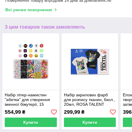
Повернення товару впродовж 14 днів за домовленістю
Всі умови повернення
З цим товаром також замовляють
Набір літер-намистин
Набір акрилових фарб
Епок
"абетка" для створення
для розпису тканин, 6кол.,
твор
іменної біжутерії, 15
20мл, ROSA TALENT
затв
осередків
(1:1)
554,99
299,99
396
₴
₴
Купити
Купити