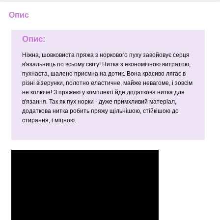
Опис
Опис:
Ніжна, шовковиста пряжа з норкового пуху завойовує серця
в'язальниць по всьому світу! Нитка з економічною витратою,
пухнаста, шалено приємна на дотик. Вона красиво лягає в
різні візерунки, полотно еластичне, майже невагоме, і зовсім
не колюче! З пряжею у комплекті йде додаткова нитка для
в'язання. Так як пух норки - дуже примхливий матеріал,
додаткова нитка робить пряжу щільнішою, стійкішою до
стирання, і міцною.