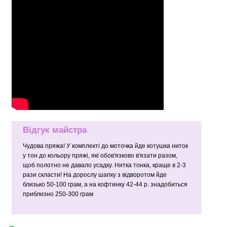
Відгук майстра
Чудова пряжа! У комплекті до моточка йде котушка ниток
у тон до кольору пряжі, які обов'язково в'язати разом,
щоб полотно не давало усадку. Нитка тонка, краще в 2-3
рази скласти! На дорослу шапку з відворотом йде
близько 50-100 грам, а на кофтинку 42-44 р. знадобиться
приблизно 250-300 грам