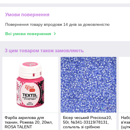
Умови повернення
Повернення товару впродовж 14 днів за домовленістю
Всі умови повернення
З цим товаром також замовляють
Фарба акрилова для
Бісер чеський Preciosa10,
Набо
тканин, Рожева 20, 20мл,
50г, №341-33119/78131,
в'яз
ROSA TALENT
сольгель зі срібною
(щіт