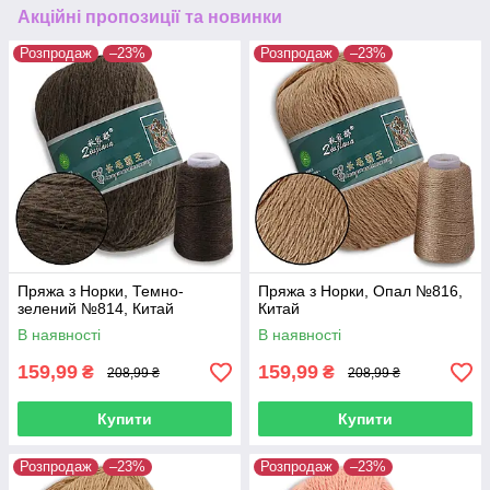
Акційні пропозиції та новинки
Розпродаж
–23%
Розпродаж
–23%
Пряжа з Норки, Темно-
Пряжа з Норки, Опал №816,
зелений №814, Китай
Китай
В наявності
В наявності
159,99
159,99
₴
₴
208,99 ₴
208,99 ₴
Купити
Купити
Розпродаж
–23%
Розпродаж
–23%