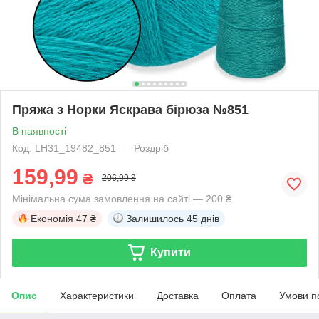
Пряжа з Норки Яскрава бірюза №851
В наявності
Код: LH31_19482_851
Роздріб
159,99
₴
206,99 ₴
Мінімальна сума замовлення на сайті — 200 ₴
Економія
47 ₴
Залишилось
45 днів
Купити
Опис
Характеристики
Доставка
Оплата
Умови п