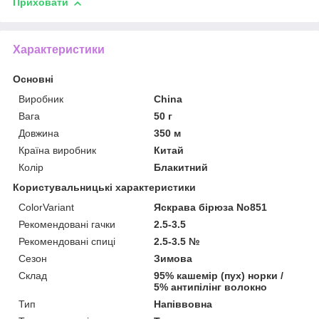
Приховати
Характеристики
Основні
Виробник
China
Вага
50 г
Довжина
350 м
Країна виробник
Китай
Колір
Блакитний
Користувальницькі характеристики
ColorVariant
Яскрава бірюза No851
Рекомендовані гачки
2.5-3.5
Рекомендовані спиці
2.5-3.5 №
Сезон
Зимова
Склад
95% кашемір (пух) норки /
5% антипілінг волокно
Тип
Напіввовна