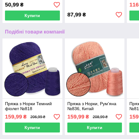
серединкою, фіалковий
50,99
116
₴
блідий
87,99
₴
Купити
Подібні товари компанії
Пряжа з Норки Темний
Пряжа з Норки, Рум'яна
Пряж
фіолет №818
№836, Китай
№81
159,99
159,99
159
₴
₴
206,99 ₴
208,99 ₴
Купити
Купити