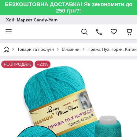
БЕЗКОШТОВНА ДОСТАВКА! Як зекономити до
250 грн?!
Хобі Маркет Candy-Yarn
Товари та послуги
В'язання
Пряжа Пух Норки, Китай
РОЗПРОДАЖ
–23%