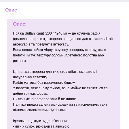
Опис
Опис:
Пряжа Sultan Kagit (200 г / 240 м) — це кручена рафія
(целюлозна пряжа), створена спеціально для в’язання літніх
аксесуарів та предметів інтер’єру.
Вона являє собою міцну скручену паперову стрічку, яка в
полотні імітує текстуру соломи, плетеного полотна або
ротанга.
Ця пряжа створена для тих, хто любить еко-стиль і
натуральну естетику.
Рафія матова, без вираженого блиску.
У полотні, зв’язаному гачком, вона майже не тягнеться та
добре тримає форму.
Нитка якісно пофарбована й не линяє.
Палітра представлена як яскравими та насиченими, так і
ніжними солом’яними відтінками.
Ідеально підходить для в’язання:
- літніх сумок, рюкзаків та авосьок;