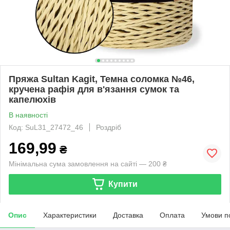
Пряжа Sultan Kagit, Темна соломка №46,
кручена рафія для в'язання сумок та
капелюхів
В наявності
Код: SuL31_27472_46
Роздріб
169,99
₴
Мінімальна сума замовлення на сайті — 200 ₴
Купити
Опис
Характеристики
Доставка
Оплата
Умови п