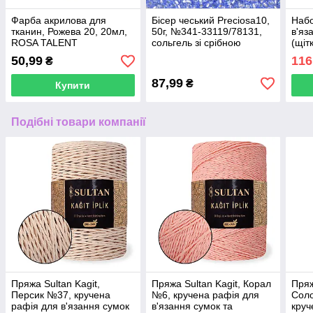
Фарба акрилова для
Бісер чеський Preciosa10,
Набо
тканин, Рожева 20, 20мл,
50г, №341-33119/78131,
в'яз
ROSA TALENT
сольгель зі срібною
(щіт
серединкою, фіалковий
50,99
116
₴
блідий
87,99
₴
Купити
Подібні товари компанії
Пряжа Sultan Kagit,
Пряжа Sultan Kagit, Корал
Пряж
Персик №37, кручена
№6, кручена рафія для
Соло
рафія для в'язання сумок
в'язання сумок та
круч