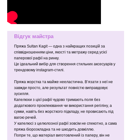
Відгук майстра
Пряжа Sultan Kagit — одна з найкращих позицій за
співвідношенням ціни, якості та метражу серед усієї
паперової рафії на ринку.
Це ідеальний вибір для створення стильних аксесуарів у
трендовому instagram-стилі.
Пряжа жорстка та майже нееластична. В’язати з неї не
завжди просто, але результат повністю виправдовує
зусилля.
Капелюхи з цієї рафії чудово тримають поля без
додаткового проклеювання чи використання регіліну, а
сумки, навіть без жорсткого підкладу, не провисають під
вагою речей.
У капелюсі з целюлозної рафії зовсім не спекотно, а сама
пряжа біорозкладна та не шкодить довкіллю.
Попри те, що матеріал виготовлений із паперу, він не