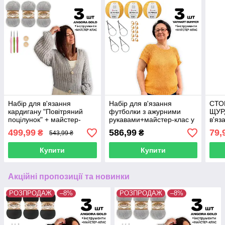
Набір для в'язання
Набір для в'язання
СТО
кардигану "Повітряний
футболки з ажурними
ЩУР,
поцілунок" + майстер-
рукавами+майстер-клас у
в'яз
клас, Сірий
подарунок, колір жовтий
(рів
499,99
586,99
79,
₴
₴
543,99 ₴
Купити
Купити
Акційні пропозиції та новинки
РОЗПРОДАЖ
–8%
РОЗПРОДАЖ
–8%