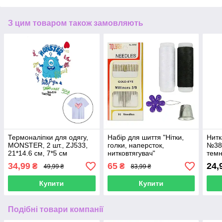
З цим товаром також замовляють
Термоналіпки для одягу,
Набір для шиття "Нітки,
Нитк
MONSTER, 2 шт., ZJ533,
голки, наперсток,
№38
21*14.6 см, 7*5 см
нитковтягувач"
тем
34,99
65
24,
₴
₴
49,99 ₴
83,99 ₴
Купити
Купити
Подібні товари компанії