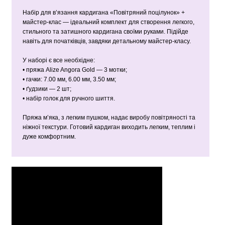
Набір для в’язання кардигана «Повітряний поцілунок» +
майстер-клас — ідеальний комплект для створення легкого,
стильного та затишного кардигана своїми руками. Підійде
навіть для початківців, завдяки детальному майстер-класу.
У наборі є все необхідне:
• пряжа Alize Angora Gold — 3 мотки;
• гачки: 7.00 мм, 6.00 мм, 3.50 мм;
• ґудзики — 2 шт;
• набір голок для ручного шиття.
Пряжа м’яка, з легким пушком, надає виробу повітряності та
ніжної текстури. Готовий кардиган виходить легким, теплим і
дуже комфортним.