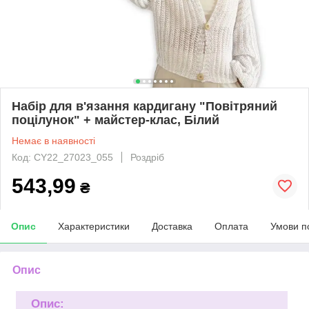
Набір для в'язання кардигану "Повітряний
поцілунок" + майстер-клас, Білий
Немає в наявності
Код: CY22_27023_055
Роздріб
543,99
₴
Опис
Характеристики
Доставка
Оплата
Умови п
Опис
Опис: