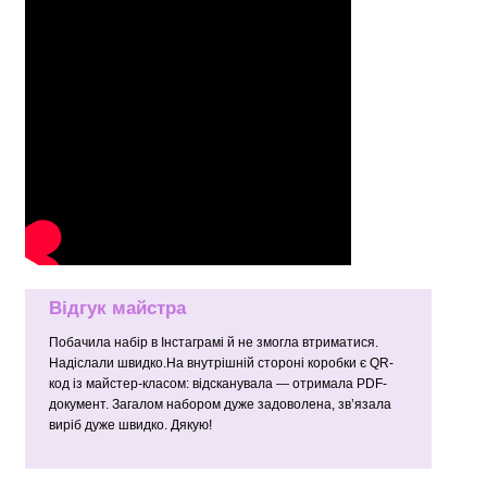
Відгук майстра
Побачила набір в Інстаграмі й не змогла втриматися.
Надіслали швидко.На внутрішній стороні коробки є QR-
код із майстер-класом: відсканувала — отримала PDF-
документ. Загалом набором дуже задоволена, зв’язала
виріб дуже швидко. Дякую!