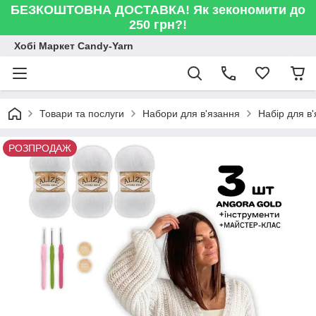
БЕЗКОШТОВНА ДОСТАВКА! Як зекономити до
250 грн?!
Хобі Маркет Candy-Yarn
Товари та послуги
Набори для в'язання
Набір для в
РОЗПРОДАЖ