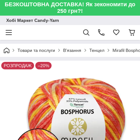
БЕЗКОШТОВНА ДОСТАВКА! Як зекономити до
250 грн?!
Хобі Маркет Candy-Yarn
Товари та послуги
В'язання
Тенцел
Mirafil Bosph
РОЗПРОДАЖ
–20%