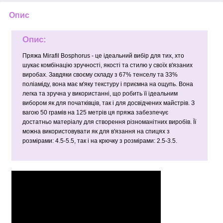
Опис
Опис:
Пряжа Mirafil Bosphorus - це ідеальний вибір для тих, хто
шукає комбінацію зручності, якості та стилю у своїх в'язаних
виробах. Завдяки своєму складу з 67% тенселу та 33%
поліаміду, вона має м'яку текстуру і приємна на ощупь. Вона
легка та зручна у використанні, що робить її ідеальним
вибором як для початківців, так і для досвідчених майстрів. З
вагою 50 грамів на 125 метрів ця пряжа забезпечує
достатньо матеріалу для створення різноманітних виробів. Її
можна використовувати як для в'язання на спицях з
розмірами: 4.5-5.5, так і на крючку з розмірами: 2.5-3.5.