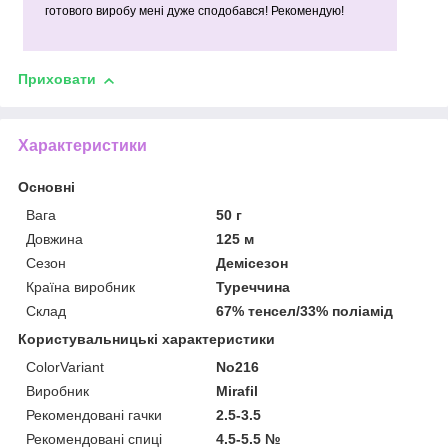
готового виробу мені дуже сподобався! Рекомендую!
Приховати
Характеристики
Основні
Вага
50 г
Довжина
125 м
Сезон
Демісезон
Країна виробник
Туреччина
Склад
67% тенсел/33% поліамід
Користувальницькі характеристики
ColorVariant
No216
Виробник
Mirafil
Рекомендовані гачки
2.5-3.5
Рекомендовані спиці
4.5-5.5 №