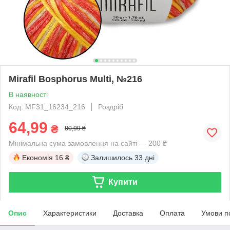
Mirafil Bosphorus Multi, №216
В наявності
Код: MF31_16234_216
Роздріб
64,99
₴
80,99 ₴
Мінімальна сума замовлення на сайті — 200 ₴
Економія
16 ₴
Залишилось
33 дні
Купити
Опис
Характеристики
Доставка
Оплата
Умови п