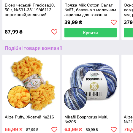
Бісер чеський Preciosa10,
Пряжа Milk Cotton Салат
Осно
50 г, №531-33119/46112,
№67, бавовна з молочним
ловц
перлинний,молочний
акрилом для в'язання
мм, 
39,99
379
₴
87,99
₴
Купити
Подібні товари компанії
Alize Puffy, Жовтий №216
Mirafil Bosphorus Multi,
Aliz
№205
№21
66,99
64,99
76,
₴
₴
87,99 ₴
80,99 ₴