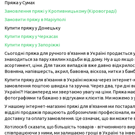
Пряжа у Сумах
Замовлення пряжі у Кропивницькому (Кіровограді)
Замовити пряжу в Маріуполі
Купити пряжу у Донецьку
Купити пряжу у Черкасах
Купити пряжу у Запоріжжі
Сьогодні пряжа для ручного в'язання в Україні продається у
знаходиться за пару хвилин ходьби від дому. Ну а що якщо 
асортимент, ціни. Для таких випадків вже давно відкрилося
Вовняна, напівшерсть, акрил, бавовна, віскоза, нитки з бам
Купити пряжу для в'язання в Україні можна через інтернет
замовлення поштою швидка та зручна. Через два, три дні 
Україні?! Насамперед ми звертаємо увагу на ціни. Пряжа має
фотографіями та бажано з відгуками клієнтів. Ми можемо з
У нашому інтернет-магазині пряжі для в'язання ми постарал
відділі продажів працюють доброзичливі професіонали, як
доставку та оплату замовлення. Це означає, що ви можете 
Хотілося б сказати, що більшість товарів - вітчизняного в
співпрацюючи з ними, ми залишаємо гроші в Україні та інвес