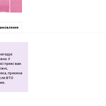
замовлення
 нагадує
вни. У
ієї пряжі вам
іжні,
'яка, приємна
ісля ВТО
няє.