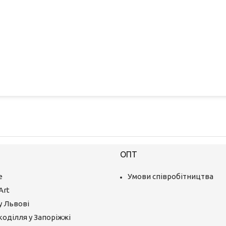
ОПТ
е
Умови співробітництва
Art
у Львові
коділля у Запоріжжі