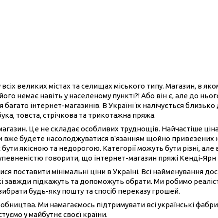
 всіх великих містах та селищах міського типу. Магазин, в як
його немає навіть у населеному пункті?! Або він є, але до нь
 багато інтернет-магазинів. В Україні їх налічується близько
бука, товста, стрічкова та трикотажна пряжа.
-магазин. Це не складає особливих труднощів. Найчастіше ці
ви вже будете насолоджуватися в'язанням щойно привезених 
 бути якісною та недорогою. Категорії можуть бути різні, але 
 упевненістю говорити, що інтернет-магазин пряжі Кенді-Ярн
ися поставити мінімальні ціни в Україні. Всі найменування до
і завжди підкажуть та допоможуть обрати. Ми робимо реаліст
вибрати будь-яку пошту та спосіб переказу грошей.
иробництва. Ми намагаємось підтримувати всі українські фабри
туємо у майбутнє своєї країни.