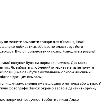
ому ви можете замовити товари для в'язання, іноді
ого далеко добиратися, або вас не влаштовує його
 двохсот. Вибір пропонованих позицій зводить з розуму!
на такої покупки буде на порядок нижчою. Доставка
ниток. Як вибрати улюблений інтернет магазин пряжі в
всі позиції мають бути з актуальним описом, якісними
 відповідає цим вимогам!
ступні для замовлення вже від одного моточка або штуки. У
ичні фотографії. Також окремо варто відзначити зручну
ки, попри всі незручності роботи з ними. Адже