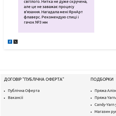
світлого. Нитка не дуже скручена,
але це не заважає процесу
в'язання. Нагадала мені ЯрнАрт
флаверс. Рекомендую спиці і
гачок №3 мм
ДОГОВІР "ПУБЛІЧНА ОФЕРТА"
ПОДБОРКИ
Публічна Оферта
Пряжа Аліз
Вакансії
Пряжа Yarn
Candy-Yarn 
Магазин ру