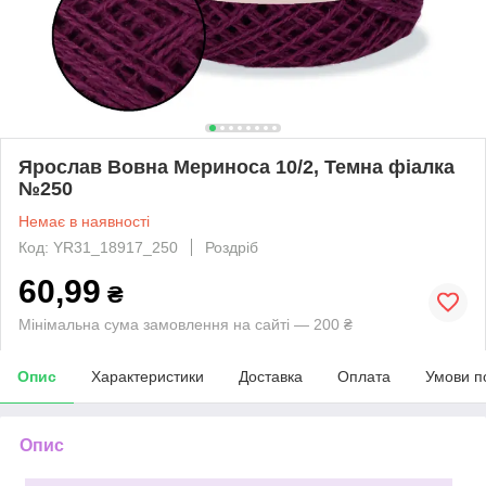
Ярослав Вовна Мериноса 10/2, Темна фіалка
№250
Немає в наявності
Код: YR31_18917_250
Роздріб
60,99
₴
Мінімальна сума замовлення на сайті — 200 ₴
Опис
Характеристики
Доставка
Оплата
Умови п
Опис