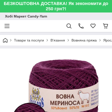
БЕЗКОШТОВНА ДОСТАВКА! Як зекономити до
250 грн?!
Хобі Маркет Candy-Yarn
Товари та послуги
В'язання
Вовняна пряжа
Ярос