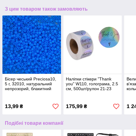
З цим товаром також замовляють
Бісер чеський Preciosa10,
Наліпки стікери "Thank
Вели
5 г, 32010, натуральний
you" W110, голограма, 2.5
в'яз
непрозорий, блакитний
см, 500шт/рулон 21-23
коль
13,99
175,99
1 2
₴
₴
Подібні товари компанії