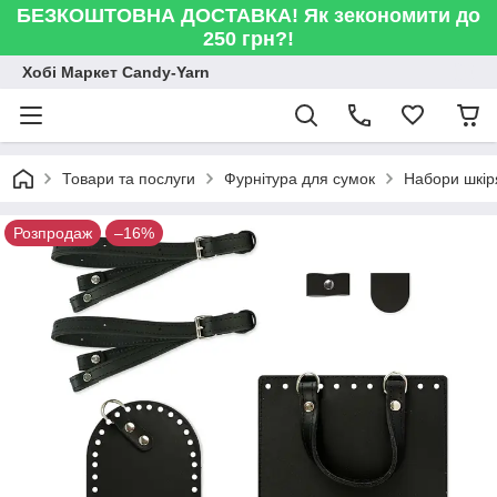
БЕЗКОШТОВНА ДОСТАВКА! Як зекономити до
250 грн?!
Хобі Маркет Candy-Yarn
Товари та послуги
Фурнітура для сумок
Набори шкіря
Розпродаж
–16%