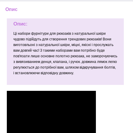
Опис
Опис:
Ці набори фурнітури для рюкзаків з натуральної шкіри
чудово підійдуть для створення трендових рюкзаків! Вони
виготовльоні з натуральної шкіри, міцні, якісні і прослужать
вам довгий час! З такими наборами вам потрібно буде
пов'язати лише основне полотно рюкзака, не заморочуючись
з вивязиванием денця, клапана, і ручок. довжина лямок легко
регулюється до потрібної вам, шляхом відкручування болтів,
і встановлюючи відповідну довжину.