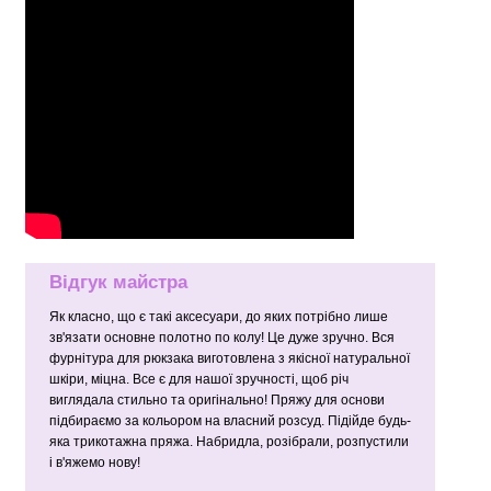
Відгук майстра
Як класно, що є такі аксесуари, до яких потрібно лише
зв'язати основне полотно по колу! Це дуже зручно. Вся
фурнітура для рюкзака виготовлена з якісної натуральної
шкіри, міцна. Все є для нашої зручності, щоб річ
виглядала стильно та оригінально! Пряжу для основи
підбираємо за кольором на власний розсуд. Підійде будь-
яка трикотажна пряжа. Набридла, розібрали, розпустили
і в'яжемо нову!