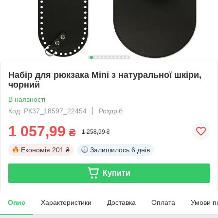
Набір для рюкзака Mini з натуральної шкіри,
чорний
В наявності
Код: PК37_18597_22454
Роздріб
1 057,99
₴
1 258,99 ₴
Економія
201 ₴
Залишилось
6 днів
Купити
Опис
Характеристики
Доставка
Оплата
Умови п