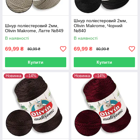
Шнур поліестеровий 2мм,
Шнур поліестеровий 2мм,
Olivin Makrome, Чорний
Olivin Makrome, Латте №849
№840
В наявності
В наявності
69,99
69,99
₴
₴
80,99 ₴
80,99 ₴
Купити
Купити
Новинка
–14%
Новинка
–14%