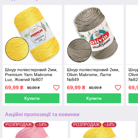
Шнур поліестеровий 2мм,
Шнур поліестеровий 2мм,
Шнур
Premium Yarn Makrome
Olivin Makrome, Латте
Oliv
Lux, Жовтий №807
№849
№82
69,99
69,99
69,
₴
₴
80,99 ₴
80,99 ₴
Купити
Купити
Акційні пропозиції та новинки
РОЗПРОДАЖ
–14%
РОЗПРОДАЖ
–14%