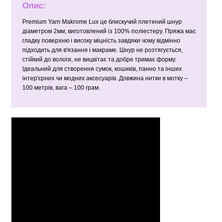
Опис:
Premium Yarn Makrome Lux це блискучий плетений шнур
діаметром 2мм, виготовлений із 100% поліестеру. Пряжа має
гладку поверхню і високу міцність завдяки чому відмінно
підходить для в'язання і макраме. Шнур не розтягується,
стійкий до вологи, не вицвітає та добре тримає форму.
Ідеальний для створення сумок, кошиків, панно та інших
інтер'єрних чи модних аксесуарів. Довжина нитки в мотку –
100 метрів, вага – 100 грам.