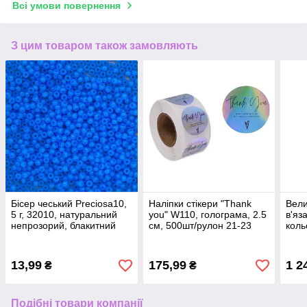
Всі умови повернення
З цим товаром також замовляють
Бісер чеський Preciosa10,
Наліпки стікери "Thank
Вели
5 г, 32010, натуральний
you" W110, голограма, 2.5
в'яз
непрозорий, блакитний
см, 500шт/рулон 21-23
коль
13,99
175,99
1 2
₴
₴
Подібні товари компанії