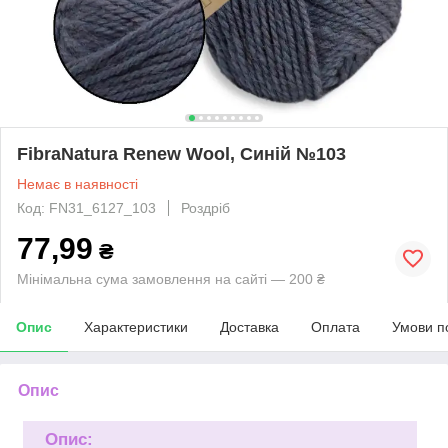
FibraNatura Renew Wool, Синій №103
Немає в наявності
Код: FN31_6127_103
Роздріб
77,99
₴
Мінімальна сума замовлення на сайті — 200 ₴
Опис
Характеристики
Доставка
Оплата
Умови п
Опис
Опис: