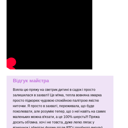
Відгук майстра
Взяла цю пряжу на светрик дитині в садок і просто
залишилася в захваті! Це м'яка, тепла вовняна хмарка
просто підкорює чудовою спокійною палітрою якістю
ниточки. Я просто в захваті, переживала, що буде
поколювати, але розумію тепер, що з неї навіть на самих
маленьких можна в'язати, а це 100% шерсть!!! Пряжа
досить об'ємна. хоч і не товста, дуже легко лягає у
візерунок і зберігає форму після ВТО і пробного вигулу)