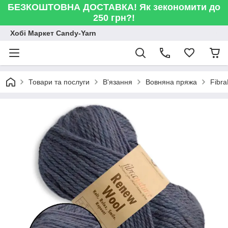
БЕЗКОШТОВНА ДОСТАВКА! Як зекономити до
250 грн?!
Хобі Маркет Candy-Yarn
Товари та послуги
В'язання
Вовняна пряжа
Fibr