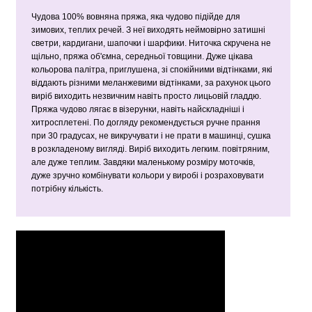
Чудова 100% вовняна пряжа, яка чудово підійде для
зимових, теплих речей. З неї виходять неймовірно затишні
светри, кардигани, шапочки і шарфики. Ниточка скручена не
щільно, пряжа об'ємна, середньої товщини. Дуже цікава
кольорова палітра, приглушена, зі спокійними відтінками, які
віддають різними меланжевими відтінками, за рахунок цього
виріб виходить незвичним навіть просто лицьовій гладдю.
Пряжа чудово лягає в візерунки, навіть найскладніші і
хитросплетені. По догляду рекомендується ручне прання
при 30 градусах, не викручувати і не прати в машинці, сушка
в розкладеному вигляді. Виріб виходить легким. повітряним,
але дуже теплим. Завдяки маленькому розміру моточків,
дуже зручно комбінувати кольори у виробі і розраховувати
потрібну кількість.