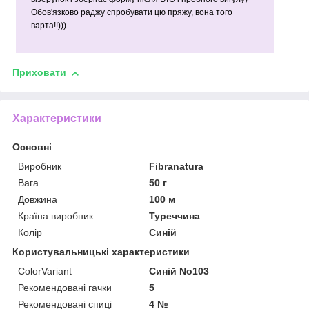
Обов'язково раджу спробувати цю пряжу, вона того
варта!!)))
Приховати
Характеристики
Основні
Виробник
Fibranatura
Вага
50 г
Довжина
100 м
Країна виробник
Туреччина
Колір
Синій
Користувальницькі характеристики
ColorVariant
Синій No103
Рекомендовані гачки
5
Рекомендовані спиці
4 №