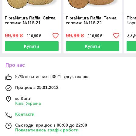
FibraNatura Raffia, Світла
FibraNatura Raffia, Темна
Fibr
соломка №116-21
соломка №116-22
Чор
99,99
99,99
77,
₴
₴
116,99 ₴
116,99 ₴
Купити
Купити
Про нас
97% позитивних з 3821 відгука за рік
Працює з 25.01.2012
м. Київ
Київ, Україна
Контакти
Сьогодні працює з 08:00 до 22:00
Показати весь графік роботи