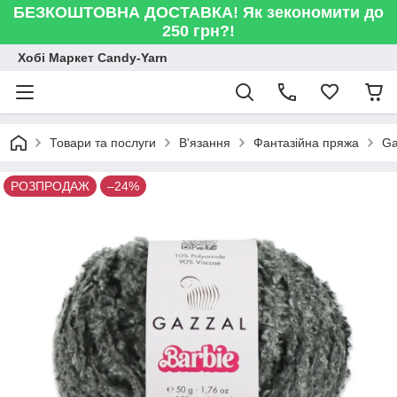
БЕЗКОШТОВНА ДОСТАВКА! Як зекономити до
250 грн?!
Хобі Маркет Candy-Yarn
Товари та послуги
В'язання
Фантазійна пряжа
Ga
РОЗПРОДАЖ
–24%