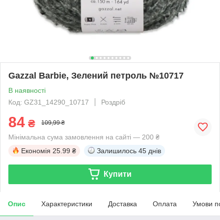
Gazzal Barbie, Зелений петроль №10717
В наявності
Код: GZ31_14290_10717
Роздріб
84
₴
109,99 ₴
Мінімальна сума замовлення на сайті — 200 ₴
Економія
25.99 ₴
Залишилось
45 днів
Купити
Опис
Характеристики
Доставка
Оплата
Умови п