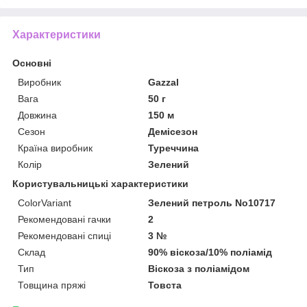
Характеристики
Основні
Виробник
Gazzal
Вага
50 г
Довжина
150 м
Сезон
Демісезон
Країна виробник
Туреччина
Колір
Зелений
Користувальницькі характеристики
ColorVariant
Зелений петроль No10717
Рекомендовані гачки
2
Рекомендовані спиці
3 №
Склад
90% віскоза/10% поліамід
Тип
Віскоза з поліамідом
Товщина пряжі
Товста