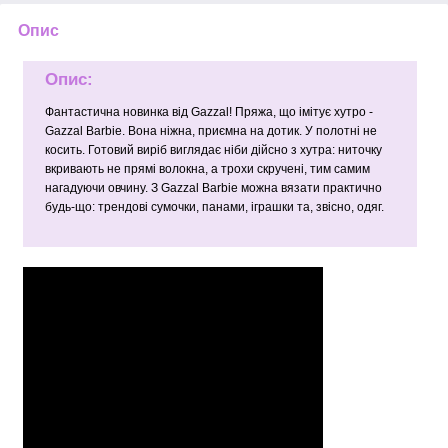
Опис
Опис:
Фантастична новинка від Gazzal! Пряжа, що імітує хутро -
Gazzal Barbie. Вона ніжна, приємна на дотик. У полотні не
косить. Готовий виріб виглядає ніби дійсно з хутра: ниточку
вкривають не прямі волокна, а трохи скручені, тим самим
нагадуючи овчину. З Gazzal Barbie можна вязати практично
будь-що: трендові сумочки, панами, іграшки та, звісно, одяг.