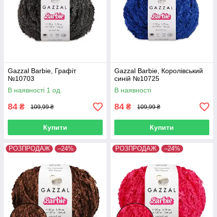
Gazzal Barbie, Графіт
Gazzal Barbie, Королівський
№10703
синій №10725
В наявності 1 од.
В наявності
84
84
₴
₴
109,99 ₴
109,99 ₴
Купити
Купити
РОЗПРОДАЖ
–24%
РОЗПРОДАЖ
–24%