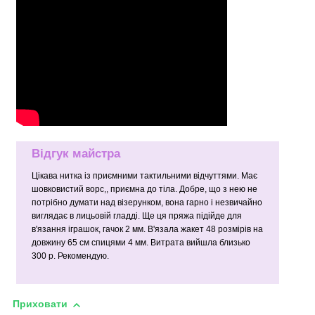
Відгук майстра
Цікава нитка із приємними тактильними відчуттями. Має
шовковистий ворс,, приємна до тіла. Добре, що з нею не
потрібно думати над візерунком, вона гарно і незвичайно
виглядає в лицьовій гладді. Ще ця пряжа підійде для
в'язання іграшок, гачок 2 мм. В'язала жакет 48 розмірів на
довжину 65 см спицями 4 мм. Витрата вийшла близько
300 р. Рекомендую.
Приховати