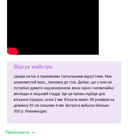
Відгук майстра
Цікава нитка із приємними тактильними відчуттями. Має
шовковистий ворс,, приємна до тіла. Добре, що з нею не
потрібно думати над візерунком, вона гарно і незвичайно
виглядає в лицьовій гладді. Ще ця пряжа підійде для
в'язання іграшок, гачок 2 мм. В'язала жакет 48 розмірів на
довжину 65 см спицями 4 мм. Витрата вийшла близько
300 р. Рекомендую.
Приховати