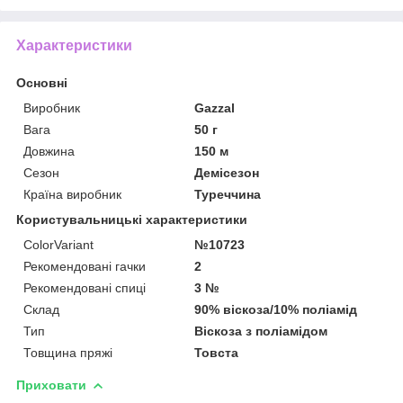
Характеристики
Основні
Виробник
Gazzal
Вага
50 г
Довжина
150 м
Сезон
Демісезон
Країна виробник
Туреччина
Користувальницькі характеристики
ColorVariant
№10723
Рекомендовані гачки
2
Рекомендовані спиці
3 №
Склад
90% віскоза/10% поліамід
Тип
Віскоза з поліамідом
Товщина пряжі
Товста
Приховати