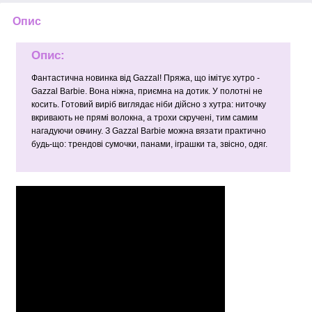
Опис
Опис:
Фантастична новинка від Gazzal! Пряжа, що імітує хутро -
Gazzal Barbie. Вона ніжна, приємна на дотик. У полотні не
косить. Готовий виріб виглядає ніби дійсно з хутра: ниточку
вкривають не прямі волокна, а трохи скручені, тим самим
нагадуючи овчину. З Gazzal Barbie можна вязати практично
будь-що: трендові сумочки, панами, іграшки та, звісно, одяг.