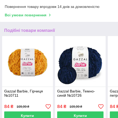
Повернення товару впродовж 14 днів за домовленістю
Всі умови повернення
Подібні товари компанії
Gazzal Barbie, Гірчиця
Gazzal Barbie, Темно-
Gazz
№10711
синій №10726
пет
84
84
84
₴
₴
109,99 ₴
109,99 ₴
Купити
Купити