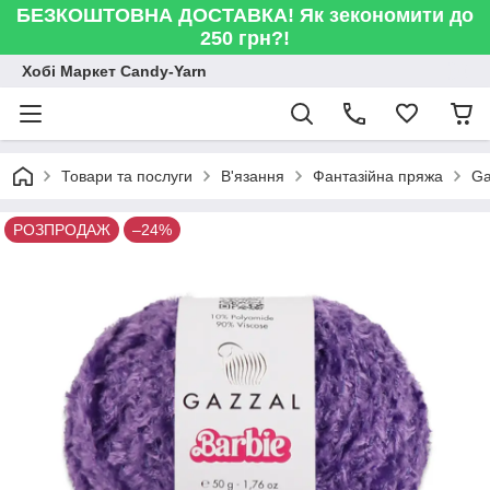
БЕЗКОШТОВНА ДОСТАВКА! Як зекономити до
250 грн?!
Хобі Маркет Candy-Yarn
Товари та послуги
В'язання
Фантазійна пряжа
Ga
РОЗПРОДАЖ
–24%