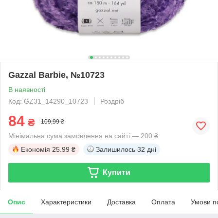
Gazzal Barbie, №10723
В наявності
Код: GZ31_14290_10723
Роздріб
84
₴
109,99 ₴
Мінімальна сума замовлення на сайті — 200 ₴
Економія
25.99 ₴
Залишилось
32 дні
Купити
Опис
Характеристики
Доставка
Оплата
Умови п