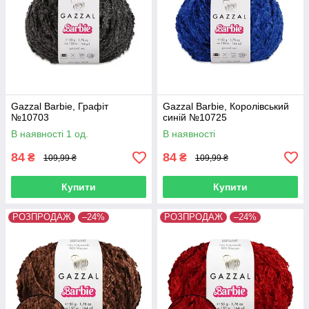
Gazzal Barbie, Графіт
Gazzal Barbie, Королівський
№10703
синій №10725
В наявності 1 од.
В наявності
84
84
₴
₴
109,99 ₴
109,99 ₴
Купити
Купити
РОЗПРОДАЖ
–24%
РОЗПРОДАЖ
–24%