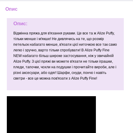
Опис
Опис:
Відмінна пряжа для в'язання руками. Це все та ж Alize Puffy,
тільки менше і м'якше! Не дивлячись на те, що розмір
петельок набагато менше, в'язати цієї ниточкою все так само
легко і зручно, варто тільки спробувати! В Alize Puffy Fine
NEW набагато більш широке застосування, ніж у звичайній
Alize Puffy. З цієї пряжі ви можете в'язати не тільки іграшки,
пледи, тапочки, чохли на подушки і прочитайте вироби, але і
різні аксесуари, або одяг! Шарфи, снуди, пончо і навіть
светри - все це можна пов'язати з Alize Puffy Fine!