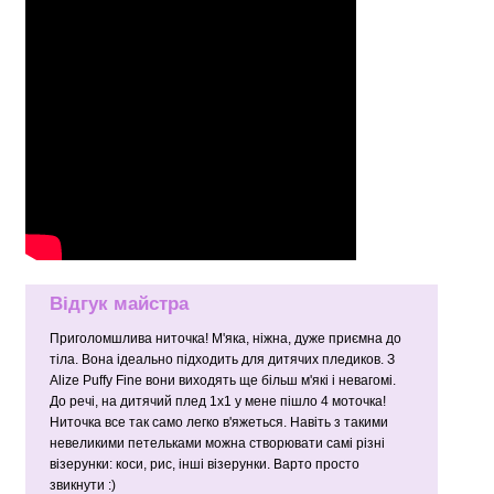
Відгук майстра
Приголомшлива ниточка! М'яка, ніжна, дуже приємна до
тіла. Вона ідеально підходить для дитячих пледиков. З
Alize Puffy Fine вони виходять ще більш м'які і невагомі.
До речі, на дитячий плед 1х1 у мене пішло 4 моточка!
Ниточка все так само легко в'яжеться. Навіть з такими
невеликими петельками можна створювати самі різні
візерунки: коси, рис, інші візерунки. Варто просто
звикнути :)