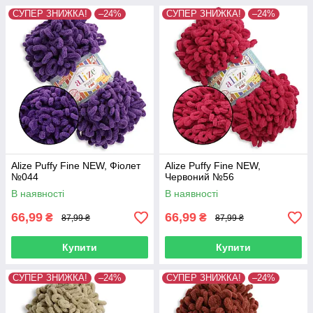
СУПЕР ЗНИЖКА!
–24%
СУПЕР ЗНИЖКА!
–24%
Alize Puffy Fine NEW, Фіолет
Alize Puffy Fine NEW,
№044
Червоний №56
В наявності
В наявності
66,99
66,99
₴
₴
87,99 ₴
87,99 ₴
Купити
Купити
СУПЕР ЗНИЖКА!
–24%
СУПЕР ЗНИЖКА!
–24%