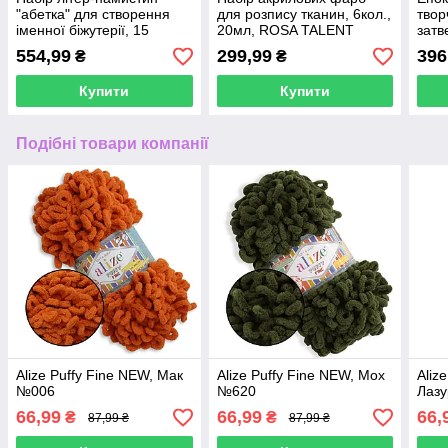
"абетка" для створення
для розпису тканин, 6кол.,
твор
іменної біжутерії, 15
20мл, ROSA TALENT
затв
осередків
(1:1)
554,99
299,99
396
₴
₴
Купити
Купити
Подібні товари компанії
Alize Puffy Fine NEW, Мак
Alize Puffy Fine NEW, Мох
Aliz
№006
№620
Лаз
66,99
66,99
66,
₴
₴
87,99 ₴
87,99 ₴