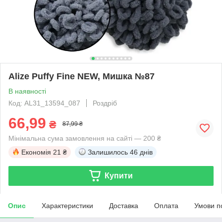
Alize Puffy Fine NEW, Мишка №87
В наявності
Код: AL31_13594_087
Роздріб
66,99
₴
87,99 ₴
Мінімальна сума замовлення на сайті — 200 ₴
Економія
21 ₴
Залишилось
46 днів
Купити
Опис
Характеристики
Доставка
Оплата
Умови п