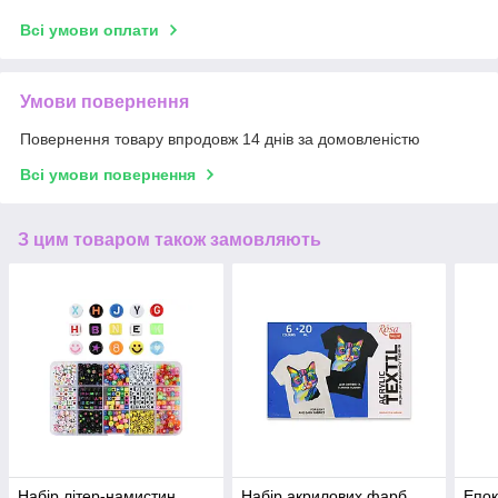
Всі умови оплати
Умови повернення
Повернення товару впродовж 14 днів за домовленістю
Всі умови повернення
З цим товаром також замовляють
Набір літер-намистин
Набір акрилових фарб
Епок