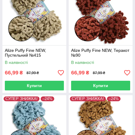
Alize Puffy Fine NEW,
Alize Puffy Fine NEW, Теракот
Пустельний №415
№90
В наявності
В наявності
66,99
66,99
₴
₴
87,99 ₴
87,99 ₴
Купити
Купити
СУПЕР ЗНИЖКА!
–24%
СУПЕР ЗНИЖКА!
–24%