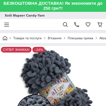
БЕЗКОШТОВНА ДОСТАВКА! Як зекономити до
250 грн?!
Хобі Маркет Candy-Yarn
Товари та послуги
В'язання
Плюшева пряжа
Ali
СУПЕР ЗНИЖКА!
–24%