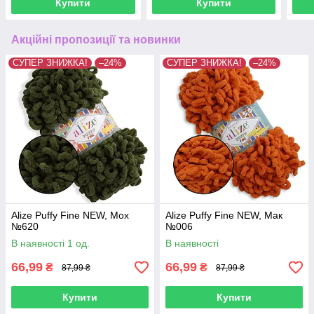
Купити
Купити
Акційні пропозиції та новинки
СУПЕР ЗНИЖКА!
–24%
СУПЕР ЗНИЖКА!
–24%
Alize Puffy Fine NEW, Мох
Alize Puffy Fine NEW, Мак
№620
№006
В наявності 1 од.
В наявності
66,99
66,99
₴
₴
87,99 ₴
87,99 ₴
Купити
Купити