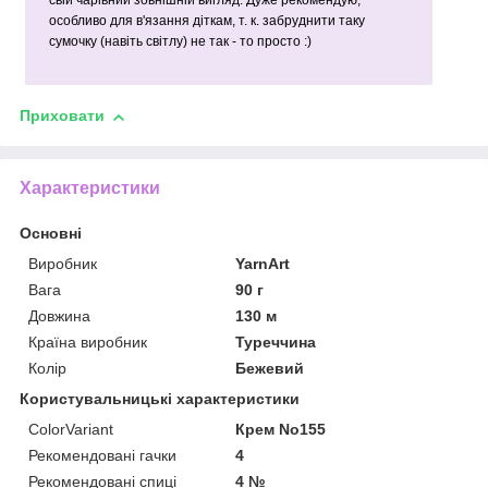
свій чарівний зовнішній вигляд. Дуже рекомендую,
особливо для в'язання діткам, т. к. забруднити таку
сумочку (навіть світлу) не так - то просто :)
Приховати
Характеристики
Основні
Виробник
YarnArt
Вага
90 г
Довжина
130 м
Країна виробник
Туреччина
Колір
Бежевий
Користувальницькі характеристики
ColorVariant
Крем No155
Рекомендовані гачки
4
Рекомендовані спиці
4 №