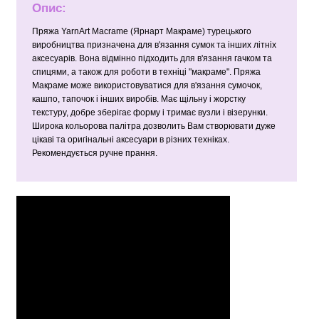
Опис:
Пряжа YarnArt Macrame (Ярнарт Макраме) турецького
виробництва призначена для в'язання сумок та інших літніх
аксесуарів. Вона відмінно підходить для в'язання гачком та
спицями, а також для роботи в техніці "макраме". Пряжа
Макраме може використовуватися для в'язання сумочок,
кашпо, тапочок і інших виробів. Має щільну і жорстку
текстуру, добре зберігає форму і тримає вузли і візерунки.
Широка кольорова палітра дозволить Вам створювати дуже
цікаві та оригінальні аксесуари в різних техніках.
Рекомендується ручне прання.