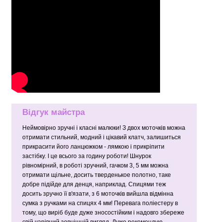
Відгук майстра
Неймовірно зручні і класні малюки! З двох моточків можна
отримати стильний, модний і цікавий клатч, залишиться
прикрасити його ланцюжком - лямкою і прикріпити
застібку. І це всього за годину роботи! Шнурок
рівномірний, в роботі зручний, гачком 3, 5 мм можна
отримати щільне, досить тверденькое полотно, таке
добре підійде для денця, наприклад. Спицями теж
досить зручно її в'язати, з 6 моточків вийшла відмінна
сумка з ручками на спицях 4 мм! Перевага поліестеру в
тому, що виріб буде дуже зносостійким і надовго збереже