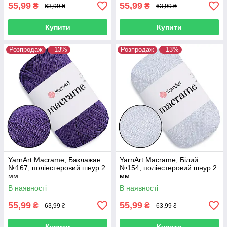
55,99
55,99
₴
₴
63,99 ₴
63,99 ₴
Купити
Купити
Розпродаж
–13%
Розпродаж
–13%
YarnArt Macrame, Баклажан
YarnArt Macrame, Білий
№167, поліестеровий шнур 2
№154, поліестеровий шнур 2
мм
мм
В наявності
В наявності
55,99
55,99
₴
₴
63,99 ₴
63,99 ₴