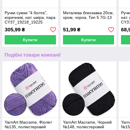
Ручки сумки "4 болта",
Металева блискавка 20см,
Ручк
коричневі, нат. шкіра, пара
хром, чорна, Тип 5 7G-13
нат.
CY37_19218_19225
CY3
305,99
51,99
68,
₴
₴
Купити
Купити
Подібні товари компанії
YarnArt Macrame, Фіолет
YarnArt Macrame, Чорний
Yarn
№135, поліестеровий
№148, поліестеровий
№154