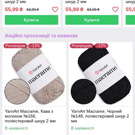
шнур 2 мм
шнур 2 мм
шну
55,99
55,99
55,
₴
₴
63,99 ₴
63,99 ₴
Купити
Купити
Акційні пропозиції та новинки
Розпродаж
–13%
Розпродаж
–13%
YarnArt Macrame, Кава з
YarnArt Macrame, Чорний
молоком №166,
№148, поліестеровий шнур 2
поліестеровий шнур 2 мм
мм
В наявності
В наявності