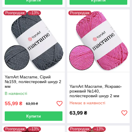
Купити
Купити
Розпродаж
–13%
Розпродаж
YarnArt Macrame, Сірий
№159, поліестеровий шнур 2
мм
YarnArt Macrame, Яскраво-
рожевий №140,
В наявності
поліестеровий шнур 2 мм
55,99
Немає в наявності
₴
63,99 ₴
63,99
₴
Купити
Розпродаж
–13%
Розпродаж
–13%