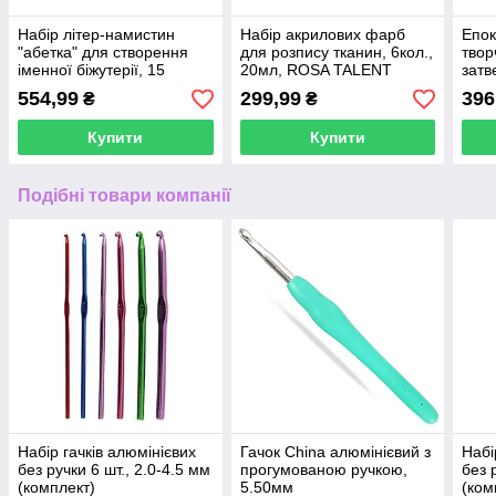
Набір літер-намистин
Набір акрилових фарб
Епок
"абетка" для створення
для розпису тканин, 6кол.,
твор
іменної біжутерії, 15
20мл, ROSA TALENT
затв
осередків
(1:1)
554,99
299,99
396
₴
₴
Купити
Купити
Подібні товари компанії
Набір гачків алюмінієвих
Гачок China алюмінієвий з
Набі
без ручки 6 шт., 2.0-4.5 мм
прогумованою ручкою,
без 
(комплект)
5.50мм
(ком