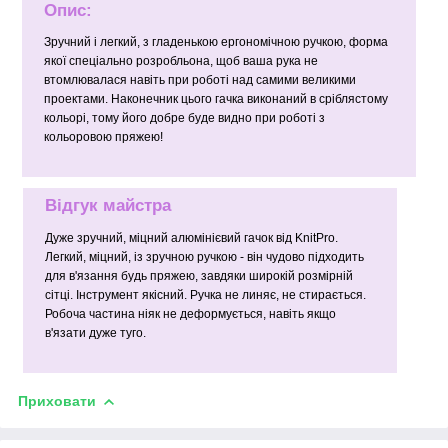
Опис:
Зручний і легкий, з гладенькою ергономічною ручкою, форма
якої спеціально розробльона, щоб ваша рука не
втомлювалася навіть при роботі над самими великими
проектами. Наконечник цього гачка виконаний в сріблястому
кольорі, тому його добре буде видно при роботі з
кольоровою пряжею!
Відгук майстра
Дуже зручний, міцний алюмінієвий гачок від KnitPro.
Легкий, міцний, із зручною ручкою - він чудово підходить
для в'язання будь пряжею, завдяки широкій розмірній
сітці. Інструмент якісний. Ручка не линяє, не стирається.
Робоча частина ніяк не деформується, навіть якщо
в'язати дуже туго.
Приховати