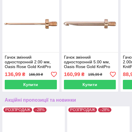
Гачок змінний
Гачок змінний
Гачо
односторонній 2.00 мм,
односторонній 5.00 мм,
2.00
Oasis Rose Gold KnitPro
Oasis Rose Gold KnitPro
Knit
136,99
160,99
88,
₴
₴
166,99 ₴
195,99 ₴
Купити
Купити
Акційні пропозиції та новинки
РОЗПРОДАЖ
–28%
РОЗПРОДАЖ
–28%