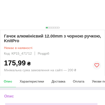
Гачок алюмінієвий 12.00mm з чорною ручкою,
KnitPro
Немає в наявності
Код: KP15_471*12
Роздріб
175,99
₴
Мінімальна сума замовлення на сайті — 200 ₴
Опис
Характеристики
Доставка
Оплата
Умови п
Опис