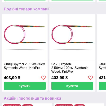
Подібні товари компанії
Спиці кругові 2.00мм-80см
Спиці кругові
Спиц
Symfonie Wood, KnitPro
2.50мм-100см Symfonie
Symf
Wood, KnitPro
403,99
403,99
421
₴
₴
Купити
Купити
Акційні пропозиції та новинки