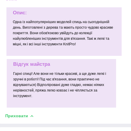
Опис:
Одна із найпопулярніших моделей спиць на сьогоднішній
день. Виготовлені з дерева та мають просто чудово красиве
покриття. Вони обов'язково увійдуть до колекції
найулюбленіших інструментів для в'язання. Такі ж легкі та
міцні, як і всі інші інструменти KnitPro!
Відгук майстра
Гарні спиці! Але вони не тільки красиві, а ще дуже легкі і
зручні в роботі! Під час в'язання, вони практично не
відчуваються) Відполіровані дуже гладко, немає ніяких
нерівностей, пряжа легко ковзає і не чіпляється за
інструмент.
Приховати