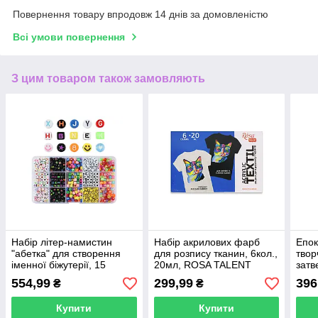
Повернення товару впродовж 14 днів за домовленістю
Всі умови повернення
З цим товаром також замовляють
Набір літер-намистин
Набір акрилових фарб
Епок
"абетка" для створення
для розпису тканин, 6кол.,
твор
іменної біжутерії, 15
20мл, ROSA TALENT
затв
осередків
(1:1)
554,99
299,99
396
₴
₴
Купити
Купити