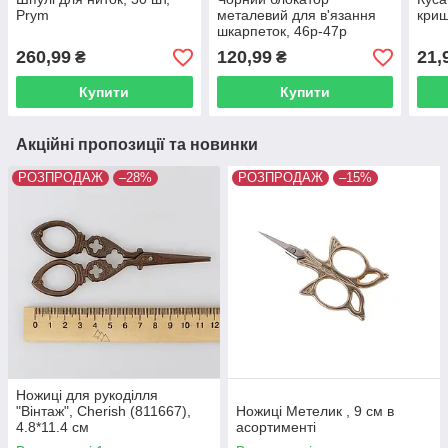
Prym
металевий для в'язання
кри
шкарпеток, 46р-47р
260,99
120,99
21,
₴
₴
Купити
Купити
Акційні пропозиції та новинки
РОЗПРОДАЖ
–28%
РОЗПРОДАЖ
–15%
Ножиці для рукоділля
"Вінтаж", Cherish (811667),
Ножиці Метелик , 9 см в
4.8*11.4 см
асортименті