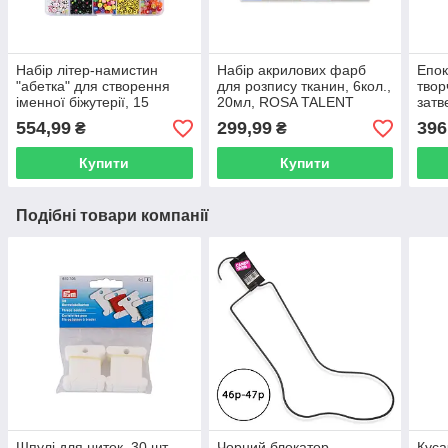
Набір літер-намистин
Набір акрилових фарб
Епок
"абетка" для створення
для розпису тканин, 6кол.,
твор
іменної біжутерії, 15
20мл, ROSA TALENT
затв
осередків
(1:1)
554,99
299,99
396
₴
₴
Купити
Купити
Подібні товари компанії
Шпулі для ниток, 30 шт,
Чорний блокатор
Куса