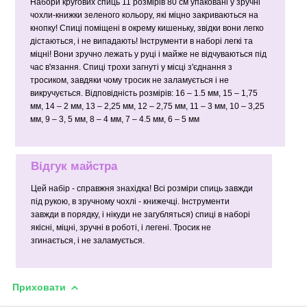
Набори кругових спиць 11 розмірів 80 см упаковані у зручні
чохли-книжки зеленого кольору, які міцно закриваються на
кнопку! Спиці поміщені в окрему кишеньку, звідки вони легко
дістаються, і не випадають! Інструменти в наборі легкі та
міцні! Вони зручно лежать у руці і майже не відчуваються під
час в'язання. Спиці трохи загнуті у місці з'єднання з
тросиком, завдяки чому тросик не заламується і не
викручується. Відповідність розмірів: 16 – 1.5 мм, 15 – 1,75
мм, 14 – 2 мм, 13 – 2,25 мм, 12 – 2,75 мм, 11 – 3 мм, 10 – 3,25
мм, 9 – 3, 5 мм, 8 – 4 мм, 7 – 4.5 мм, 6 – 5 мм
Відгук майстра
Цей набір - справжня знахідка! Всі розміри спиць завжди
під рукою, в зручному чохлі - книжечці. Інструменти
завжди в порядку, і нікуди не загубляться) спиці в наборі
якісні, міцні, зручні в роботі, і легені. Тросик не
згинається, і не заламується.
Приховати