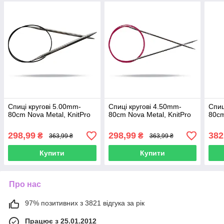
Спиці кругові 5.00mm-
Спиці кругові 4.50mm-
Спиц
80cm Nova Metal, KnitPro
80cm Nova Metal, KnitPro
80cm
298,99
298,99
382
₴
₴
363,99 ₴
363,99 ₴
Купити
Купити
Про нас
97% позитивних з 3821 відгука за рік
Працює з 25.01.2012