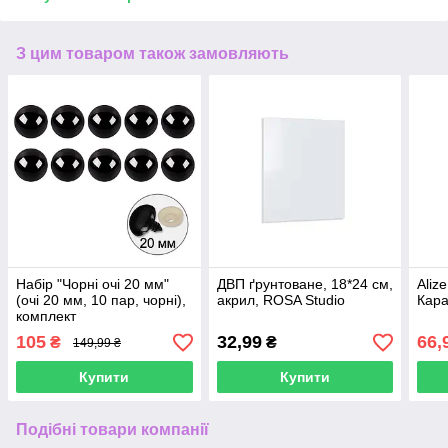
З цим товаром також замовляють
Набір "Чорні очі 20 мм"
ДВП ґрунтоване, 18*24 см,
Aliz
(очі 20 мм, 10 пар, чорні),
акрил, ROSA Studio
Кар
комплект
105
32,99
66,
₴
₴
149,99 ₴
Купити
Купити
Подібні товари компанії