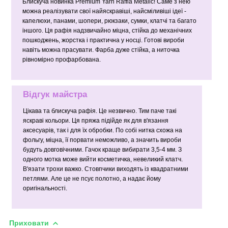
Блискуча новинка Premium Yarn Raffia Metalic! Саме з нею
можна реалізувати свої найяскравіші, найсміливіші ідеї -
капелюхи, панами, шопери, рюкзаки, сумки, клатчі та багато
іншого. Ця рафія надзвичайно міцна, стійка до механічних
пошкоджень, жорстка і практична у носці. Готові вироби
навіть можна прасувати. Фарба дуже стійка, а ниточка
рівномірно профарбована.
Відгук майстра
Цікава та блискуча рафія. Це незвично. Тим паче такі
яскраві кольори. Ця пряжа підійде як для в'язання
аксесуарів, так і для їх обробки. По собі нитка схожа на
фольгу, міцна, її порвати неможливо, а значить вироби
будуть довговічними. Гачок краще вибирати 3,5-4 мм. З
одного мотка може вийти косметичка, невеликий клатч.
В'язати трохи важко. Стовпчики виходять із квадратними
петлями. Але це не псує полотно, а надає йому
оригінальності.
Приховати