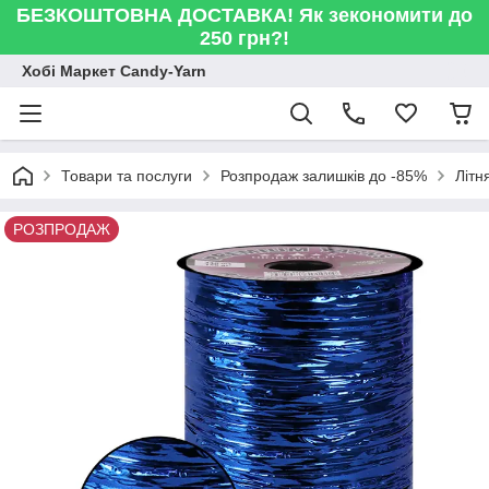
БЕЗКОШТОВНА ДОСТАВКА! Як зекономити до
250 грн?!
Хобі Маркет Candy-Yarn
Товари та послуги
Розпродаж залишків до -85%
Літн
РОЗПРОДАЖ