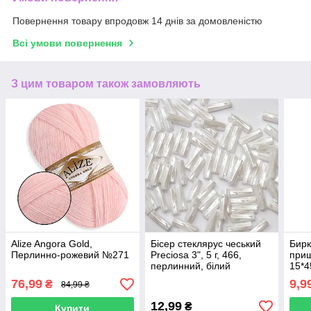
Повернення товару впродовж 14 днів за домовленістю
Всі умови повернення
З цим товаром також замовляють
Alize Angora Gold,
Бісер стеклярус чеський
Бирк
Перлинно-рожевий №271
Preciosa 3", 5 г, 466,
при
перлинний, білий
15*4
CY0
76,99
9,9
₴
84,99 ₴
12,99
₴
Купити