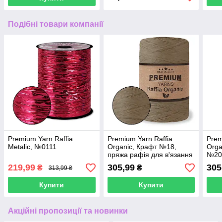
Подібні товари компанії
Premium Yarn Raffia
Premium Yarn Raffia
Prem
Metalic, №0111
Organic, Крафт №18,
Orga
пряжа рафія для в'язання
№20,
капелюхів і сумок
в'яз
219,99
305,99
305
₴
₴
313,99 ₴
Купити
Купити
Акційні пропозиції та новинки