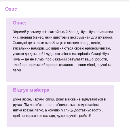
Опис
Опис:
Відомий у всьому світі китайський бренд Hiya Hiya починався
як сімейний бізнес, який виготовив інструменти для в'язання.
Сьогодні це велике виробництво якісних спиць, гачків,
в'язальних наборів, що вирізняються своєю ергономічністю,
увагою до деталей і чудовою якістю матеріалів. Спиці Hiya
Hiya — це не тільки про бажаний результат вашої роботи,
але й про приємний процес в'язання — вони міцні, зручні та
легкі!
Відгук майстра
Дуже якісні, і зручні спиці. Вони майже не відчуваються в
руках. Під час в’язання не з’являються жодні заціпки,
нитка ковзає легко, а кончики у спиць достатньо гострі,
щоб не торкатися пальця, дуже зручні в роботі!