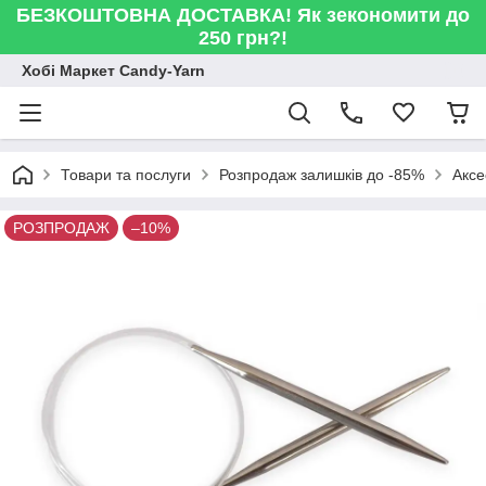
БЕЗКОШТОВНА ДОСТАВКА! Як зекономити до
250 грн?!
Хобі Маркет Candy-Yarn
Товари та послуги
Розпродаж залишків до -85%
Аксе
РОЗПРОДАЖ
–10%