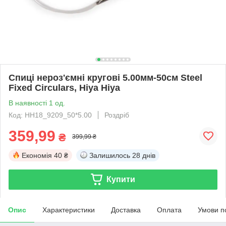
Спиці нероз'ємні кругові 5.00мм-50см Steel
Fixed Circulars, Hiya Hiya
В наявності 1 од.
Код: HH18_9209_50*5.00
Роздріб
359,99
₴
399,99 ₴
Економія
40 ₴
Залишилось
28 днів
Купити
Опис
Характеристики
Доставка
Оплата
Умови п