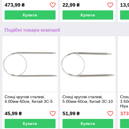
473,99
22,99
13,
₴
₴
Купити
Купити
Подібні товари компанії
Спиці кругові сталеві,
Спиці кругові сталеві,
Спиц
4.00мм-60см, Китай 3C-5
5.00мм-60см, Китай 3C-10
3.50
Hiya
45,99
51,99
373
₴
₴
Купити
Купити