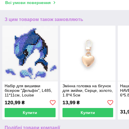
Всі умови повернення
З цим товаром також замовляють
Набір для вишивки
Змінна головка на бігунок
Наши
бісером "Дельфін", L485,
для змійки, Серце, золото,
HAV
11*11см, Louise
1.8*4.5см
6*5.
120,99
13,99
₴
₴
31,
Купити
Купити
Подібні товари компанії