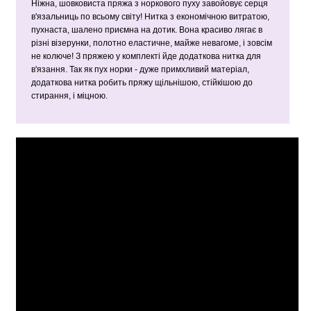
Ніжна, шовковиста пряжа з норкового пуху завойовує серця
в'язальниць по всьому світу! Нитка з економічною витратою,
пухнаста, шалено приємна на дотик. Вона красиво лягає в
різні візерунки, полотно еластичне, майже невагоме, і зовсім
не колюче! З пряжею у комплекті йде додаткова нитка для
в'язання. Так як пух норки - дуже примхливий матеріал,
додаткова нитка робить пряжу щільнішою, стійкішою до
стирання, і міцною.