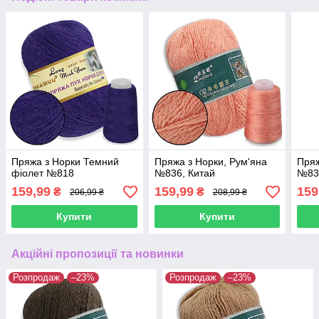
Пряжа з Норки Темний
Пряжа з Норки, Рум'яна
Пряж
фіолет №818
№836, Китай
№83
159,99
159,99
159
₴
₴
206,99 ₴
208,99 ₴
Купити
Купити
Акційні пропозиції та новинки
Розпродаж
–23%
Розпродаж
–23%