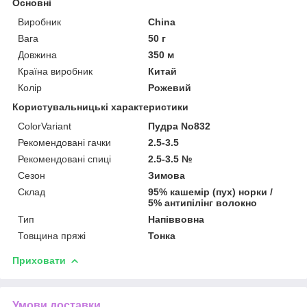
Основні
Виробник
China
Вага
50 г
Довжина
350 м
Країна виробник
Китай
Колір
Рожевий
Користувальницькі характеристики
ColorVariant
Пудра No832
Рекомендовані гачки
2.5-3.5
Рекомендовані спиці
2.5-3.5 №
Сезон
Зимова
Склад
95% кашемір (пух) норки /
5% антипілінг волокно
Тип
Напіввовна
Товщина пряжі
Тонка
Приховати
Умови доставки