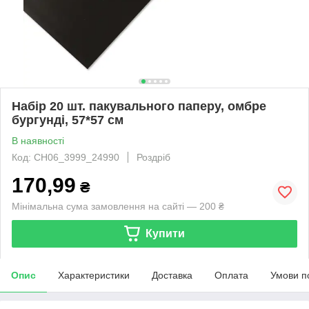
Набір 20 шт. пакувального паперу, омбре
бургунді, 57*57 см
В наявності
Код: CH06_3999_24990
Роздріб
170,99
₴
Мінімальна сума замовлення на сайті — 200 ₴
Купити
Опис
Характеристики
Доставка
Оплата
Умови п