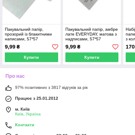
Пакувальний папір,
Пакувальний папір, амбре
Набі
прозорий із блакитними
лате EVERYDAY, матова з
папе
написами, 57*57
надписами, 57*57
з ко
9,99
9,99
170
₴
₴
Купити
Купити
Про нас
97% позитивних з 3817 відгуків за рік
Працює з 25.01.2012
м. Київ
Київ, Україна
Контакти