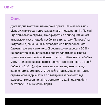
Опис
Опис:
Дуже модна в останні кілька років пряжа. Називають її по -
різному: стрічкова, трикотажна, спагеті, макарони і ін. По суті
- це трикотажна стрічка, яка скручується природним чином
утворюючи якусь подобу трубочки з трикотажу. Пряжа м'яка
натуральна, вона на 90 % складається з переробленого
бавовни, що вже саме по собі досить круто, а решта 10 % -
це поліестер, який робить цю пряжу еластичною. Пряжа
трикотажна має свої особливості, які потрібно знати: - бобіни
можуть відрізнятися за вагою (допустиме відмінність в одній
бобіні (+ - 100 р.); - фактична вага може відрізнятися від
заявленого виробником, уточнюйте при замовленні; - сама
стрічка може відрізнятися по товщині в залежності від
кольору; - кольори пряжі не регламентовані і можуть бути
виготовлені в обмеженій партії