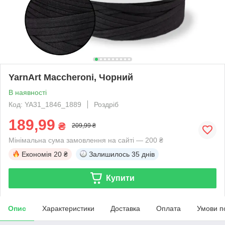
YarnArt Maccheroni, Чорний
В наявності
Код: YA31_1846_1889
Роздріб
189,99
₴
209,99 ₴
Мінімальна сума замовлення на сайті — 200 ₴
Економія
20 ₴
Залишилось
35 днів
Купити
Опис
Характеристики
Доставка
Оплата
Умови п