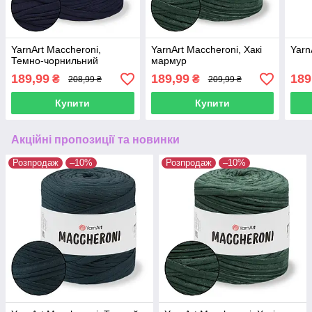
YarnArt Maccheroni,
YarnArt Maccheroni, Хакі
Yarn
Темно-чорнильний
мармур
189,99
189,99
189
₴
₴
208,99 ₴
209,99 ₴
Купити
Купити
Акційні пропозиції та новинки
Розпродаж
–10%
Розпродаж
–10%