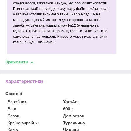
сподобалося, в'яжеться швидко, без особливих клопотів.
Політ фантазії, пару годин часу, пару бобін такої стрічки і
у вас вже готовий килимок у ванній наприклад. Як на
мене, дуже цікавий матеріал для творчості, а може і
заробітку. Зв'язала кошик гачком №12 буквально за
годину! Стрічка приємна в роботі, трошки тягнеться, але
саме класне - це кольори. Їх просто море і можна знайти
колір на будь - який смак.
Приховати
Характеристики
Основні
Виробник
YarnArt
Вага
600 г
Сезон
Демісезон
Країна виробник
Туреччина
Колір
Чорний