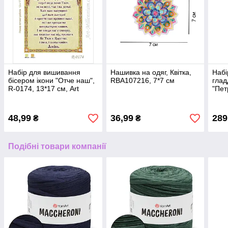
Набір для вишивання
Нашивка на одяг, Квітка,
Набі
бісером ікони "Отче наш",
RBA107216, 7*7 см
глад
R-0174, 13*17 см, Art
"Пет
Millennium
КТ-2
п'ял
48,99
36,99
289
₴
₴
Подібні товари компанії