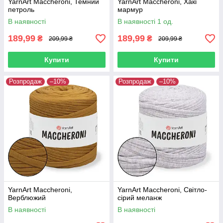
YarnArt Maccheroni, Темний
YarnArt Maccheroni, Хакі
петроль
мармур
В наявності
В наявності 1 од.
189,99
189,99
₴
₴
209,99 ₴
209,99 ₴
Купити
Купити
Розпродаж
–10%
Розпродаж
–10%
YarnArt Maccheroni,
YarnArt Maccheroni, Світло-
Верблюжий
сірий меланж
В наявності
В наявності