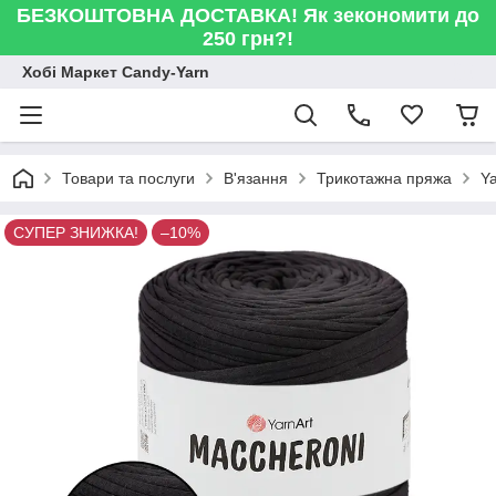
БЕЗКОШТОВНА ДОСТАВКА! Як зекономити до
250 грн?!
Хобі Маркет Candy-Yarn
Товари та послуги
В'язання
Трикотажна пряжа
Y
СУПЕР ЗНИЖКА!
–10%