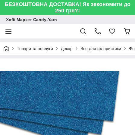
БЕЗКОШТОВНА ДОСТАВКА! Як зекономити до
250 грн?!
Хобі Маркет Candy-Yarn
Товари та послуги
Декор
Все для флористики
Фо