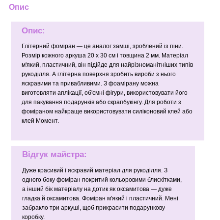
Опис
Опис:
Глітерний фоміран — це аналог замші, зроблений із піни.
Розмір кожного аркуша 20 х 30 см і товщина 2 мм. Матеріал
м'який, пластичний, він підійде для найрізноманітніших типів
рукоділля. А глітерна поверхня зробить вироби з нього
яскравими та привабливими. З фоамірану можна
виготовляти аплікації, об'ємні фігури, використовувати його
для пакування подарунків або скрапбукінгу. Для роботи з
фоміраном найкраще використовувати силіконовий клей або
клей Момент.
Відгук майстра:
Дуже красивий і яскравий матеріал для рукоділля. З
одного боку фоміран покритий кольоровими блискітками,
а інший бік матеріалу на дотик як оксамитова — дуже
гладка й оксамитова. Фоміран м'який і пластичний. Мені
забракло три аркуші, щоб прикрасити подарункову
коробку.