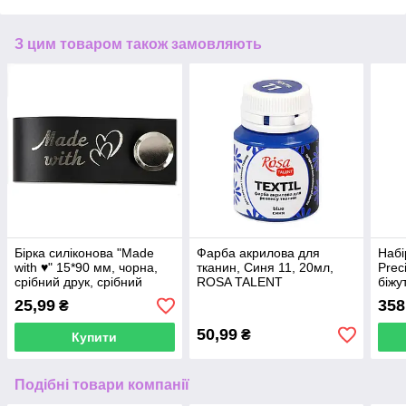
З цим товаром також замовляють
Бірка силіконова "Made
Фарба акрилова для
Набі
with ♥" 15*90 мм, чорна,
тканин, Синя 11, 20мл,
Prec
срібний друк, срібний
ROSA TALENT
біжу
гвинт CY01_1850_1852
сині
25,99
358
₴
50,99
₴
Купити
Подібні товари компанії