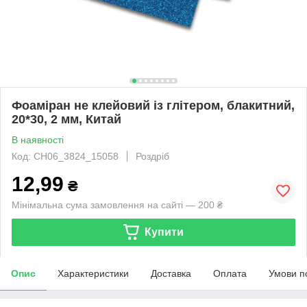
Фоаміран не клейовий із глітером, блакитний,
20*30, 2 мм, Китай
В наявності
Код: CH06_3824_15058
Роздріб
12,99
₴
Мінімальна сума замовлення на сайті — 200 ₴
Купити
Опис
Характеристики
Доставка
Оплата
Умови п