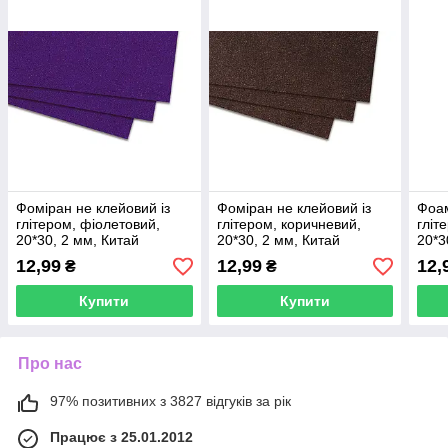
Фоміран не клейовий із
Фоміран не клейовий із
Фоам
глітером, фіолетовий,
глітером, коричневий,
гліт
20*30, 2 мм, Китай
20*30, 2 мм, Китай
20*3
12,99
12,99
12,
₴
₴
Купити
Купити
Про нас
97% позитивних з 3827 відгуків за рік
Працює з 25.01.2012