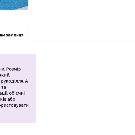
замовлення
ни. Розмір
який,
 рукоділля. А
 та
ії, об'ємні
ків або
ористовувати