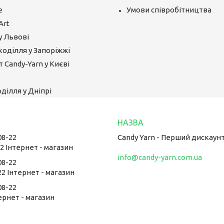
е
Умови співробітництва
Art
у Львові
коділля у Запоріжжі
 Candy-Yarn у Києві
ділля у Дніпрі
08-22
Candy Yarn - Перший дискаун
22 Інтернет - магазин
info@candy-yarn.com.ua
08-22
22 Інтернет - магазин
08-22
тернет - магазин