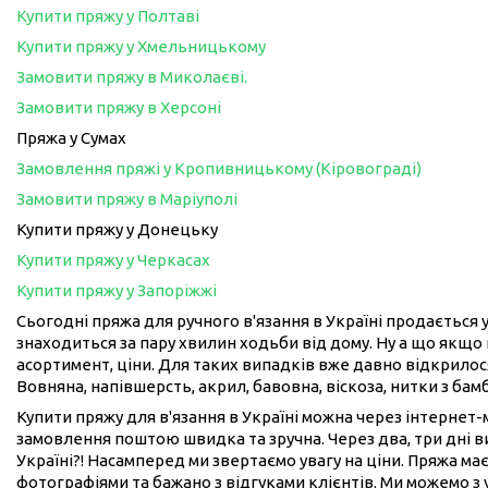
Купити пряжу у Полтаві
Купити пряжу у Хмельницькому
Замовити пряжу в Миколаєві.
Замовити пряжу в Херсоні
Пряжа у Сумах
Замовлення пряжі у Кропивницькому (Кіровограді)
Замовити пряжу в Маріуполі
Купити пряжу у Донецьку
Купити пряжу у Черкасах
Купити пряжу у Запоріжжі
Сьогодні пряжа для ручного в'язання в Україні продається у
знаходиться за пару хвилин ходьби від дому. Ну а що якщо 
асортимент, ціни. Для таких випадків вже давно відкрилося
Вовняна, напівшерсть, акрил, бавовна, віскоза, нитки з бам
Купити пряжу для в'язання в Україні можна через інтернет
замовлення поштою швидка та зручна. Через два, три дні 
Україні?! Насамперед ми звертаємо увагу на ціни. Пряжа має
фотографіями та бажано з відгуками клієнтів. Ми можемо з