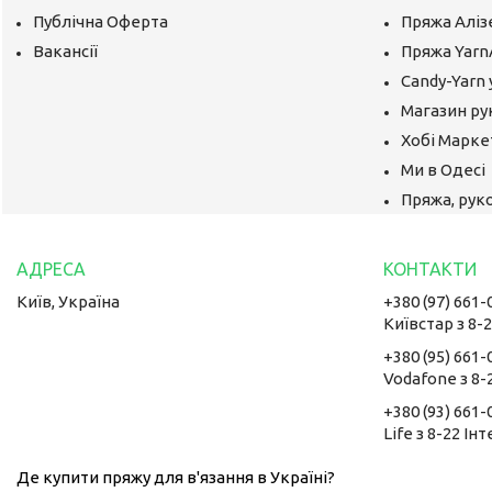
Публічна Оферта
Пряжа Аліз
Вакансії
Пряжа Yarn
Candy-Yarn 
Магазин ру
Хобі Маркет
Ми в Одесі
Пряжа, руко
Київ, Україна
+380 (97) 661-
Київстар з 8-
+380 (95) 661-
Vodafone з 8-
+380 (93) 661-
Life з 8-22 Ін
Де купити пряжу для в'язання в Україні?