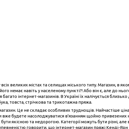
 всіх великих містах та селищах міського типу. Магазин, в як
його немає навіть у населеному пункті?! Або він є, але до нь
 багато інтернет-магазинів. В Україні їх налічується близько
бука, товста, стрічкова та трикотажна пряжа.
-магазин. Це не складає особливих труднощів. Найчастіше ці
ви вже будете насолоджуватися в'язанням щойно привезених 
 бути якісною та недорогою. Категорії можуть бути різні, але 
 упевненістю говорити, що інтернет-магазин пряжі Кенді-Ярн