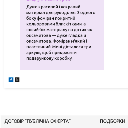
Дуже красивий і яскравий
матеріал для рукоділля. З одного
боку фоміран покритий
кольоровими блискітками, а
інший бік матеріалу на дотик як
оксамитова — дуже гладка й
оксамитова. Фоміран м'який і
пластичний. Мені дісталося три
аркуші, щоб прикрасити
подарункову коробку.
ДОГОВІР "ПУБЛІЧНА ОФЕРТА"
ПОДБОРКИ