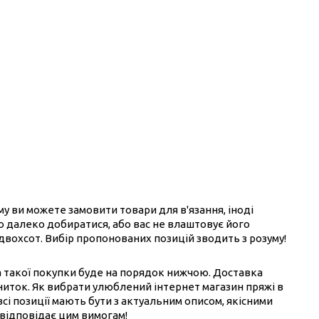
ому ви можете замовити товари для в'язання, іноді
ого далеко добиратися, або вас не влаштовує його
 двохсот. Вибір пропонованих позицій зводить з розуму!
на такої покупки буде на порядок нижчою. Доставка
ниток. Як вибрати улюблений інтернет магазин пряжі в
всі позиції мають бути з актуальним описом, якісними
 відповідає цим вимогам!