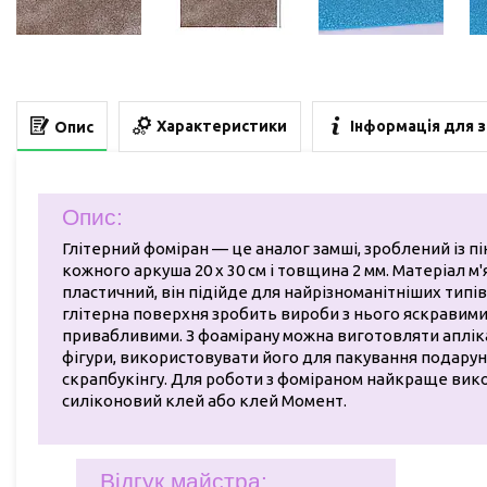
Характеристики
Інформація для 
Опис
Опис:
Глітерний фоміран — це аналог замші, зроблений із пі
кожного аркуша 20 х 30 см і товщина 2 мм. Матеріал м'
пластичний, він підійде для найрізноманітніших типів
глітерна поверхня зробить вироби з нього яскравими
привабливими. З фоамірану можна виготовляти аплікац
фігури, використовувати його для пакування подарун
скрапбукінгу. Для роботи з фоміраном найкраще вик
силіконовий клей або клей Момент.
Відгук майстра: