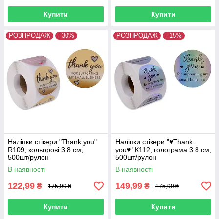
Купити
Купити
РОЗПРОДАЖ
–30%
РОЗПРОДАЖ
–15%
Наліпки стікери "Thank you"
Наліпки стікери "♥Thank
R109, кольорові 3.8 см,
you♥" К112, голограма 3.8 см,
500шт/рулон
500шт/рулон
В наявності
В наявності
122,99
149,99
₴
₴
175,99 ₴
175,99 ₴
Купити
Купити