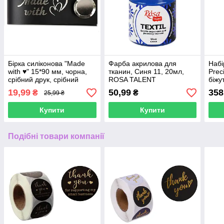
Бірка силіконова "Made
Фарба акрилова для
Набі
with ♥" 15*90 мм, чорна,
тканин, Синя 11, 20мл,
Prec
срібний друк, срібний
ROSA TALENT
біжу
гвинт CY01_1850_1852
сині
19,99
50,99
358
₴
₴
25,99 ₴
Купити
Купити
Подібні товари компанії