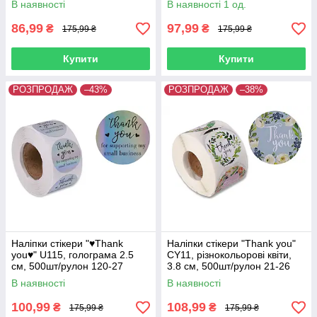
В наявності
В наявності 1 од.
86,99
97,99
₴
₴
175,99 ₴
175,99 ₴
Купити
Купити
РОЗПРОДАЖ
–43%
РОЗПРОДАЖ
–38%
Наліпки стікери "♥Thank
Наліпки стікери "Thank you"
you♥" U115, голограма 2.5
CY11, різнокольорові квіти,
см, 500шт/рулон 120-27
3.8 см, 500шт/рулон 21-26
В наявності
В наявності
100,99
108,99
₴
₴
175,99 ₴
175,99 ₴