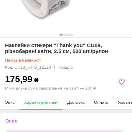
Наклейки стикери "Thank you" CU09,
різнобарвні квіти, 2.5 см, 500 шт./рулон
Немає в наявності
Код: CH28_6079_12128
Роздріб
175,99
₴
Мінімальна сума замовлення на сайті — 200 ₴
Опис
Характеристики
Доставка
Оплата
Умови 
Опис