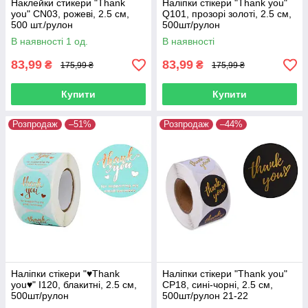
Наклейки стикери "Thank
Наліпки стікери "Thank you"
you" CN03, рожеві, 2.5 см,
Q101, прозорі золоті, 2.5 см,
500 шт./рулон
500шт/рулон
В наявності 1 од.
В наявності
83,99
83,99
₴
₴
175,99 ₴
175,99 ₴
Купити
Купити
Розпродаж
–51%
Розпродаж
–44%
Наліпки стікери "♥Thank
Наліпки стікери "Thank you"
you♥" I120, блакитні, 2.5 см,
CP18, сині-чорні, 2.5 см,
500шт/рулон
500шт/рулон 21-22