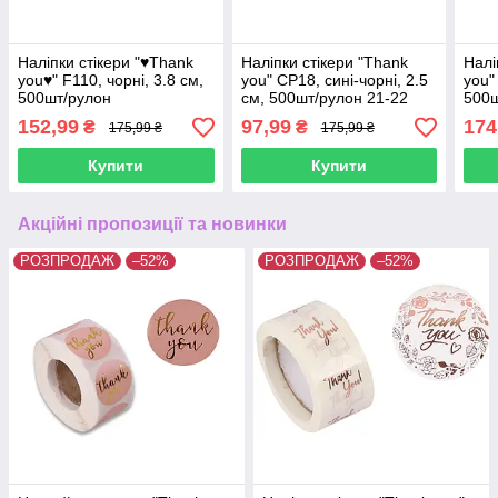
Наліпки стікери "♥Thank
Наліпки стікери "Thank
Налі
you♥" F110, чорні, 3.8 см,
you" CP18, сині-чорні, 2.5
you"
500шт/рулон
см, 500шт/рулон 21-22
500ш
152,99
97,99
174
₴
₴
175,99 ₴
175,99 ₴
Купити
Купити
Акційні пропозиції та новинки
РОЗПРОДАЖ
–52%
РОЗПРОДАЖ
–52%