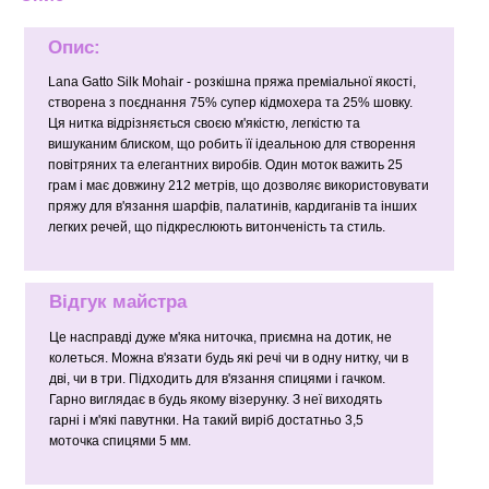
Опис:
Lana Gatto Silk Mohair - розкішна пряжа преміальної якості,
створена з поєднання 75% супер кідмохера та 25% шовку.
Ця нитка відрізняється своєю м'якістю, легкістю та
вишуканим блиском, що робить її ідеальною для створення
повітряних та елегантних виробів. Один моток важить 25
грам і має довжину 212 метрів, що дозволяє використовувати
пряжу для в'язання шарфів, палатинів, кардиганів та інших
легких речей, що підкреслюють витонченість та стиль.
Відгук майстра
Це насправді дуже м'яка ниточка, приємна на дотик, не
колеться. Можна в'язати будь які речі чи в одну нитку, чи в
дві, чи в три. Підходить для в'язання спицями і гачком.
Гарно виглядає в будь якому візерунку. З неї виходять
гарні і м'які павутнки. На такий виріб достатньо 3,5
моточка спицями 5 мм.