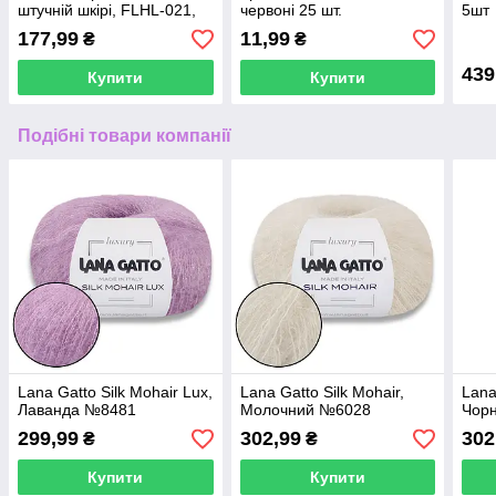
штучній шкірі, FLHL-021,
червоні 25 шт.
5шт
3*13.5см, Wonderland
177,99
11,99
₴
₴
Crafts
439
Купити
Купити
Подібні товари компанії
Lana Gatto Silk Mohair Lux,
Lana Gatto Silk Mohair,
Lana
Лаванда №8481
Молочний №6028
Чор
299,99
302,99
302
₴
₴
Купити
Купити