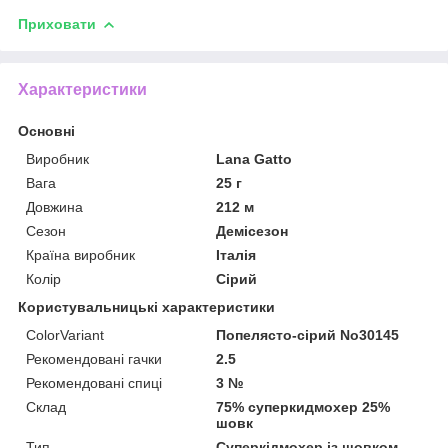
Приховати
Характеристики
Основні
Виробник
Lana Gatto
Вага
25 г
Довжина
212 м
Сезон
Демісезон
Країна виробник
Італія
Колір
Сірий
Користувальницькі характеристики
ColorVariant
Попелясто-сірий No30145
Рекомендовані гачки
2.5
Рекомендовані спиці
3 №
Склад
75% суперкидмохер 25%
шовк
Тип
Суперкідмохер із шовком