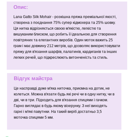
Опис:
Lana Gatto Silk Mohair - розкішна пряжа преміальної якості,
створена з поєднання 75% супер кідмохера та 25% шовку.
Ця нитка відрізняється своєю м'якістю, легкістю та
вишуканим блиском, що робить її ідеальною для створення
повітряних та елегантних виробів. Один моток важить 25
грам і має довжину 212 метрів, що дозволяє використовувати
пряжу для в'язання шарфів, палатинів, кардиганів та інших
легких речей, що підкреслюють витонченість та стиль.
Відгук майстра
Це насправді дуже м'яка ниточка, приємна на дотик, не
колеться. Можна в'язати будь які речі чи в одну нитку, чи в
дві, чи в три. Підходить для в'язання спицями і гачком.
Гарно виглядає в будь якому візерунку. З неї виходять
гарні і м'які павутнки. На такий виріб достатньо 3,5
моточка спицями 5 мм.