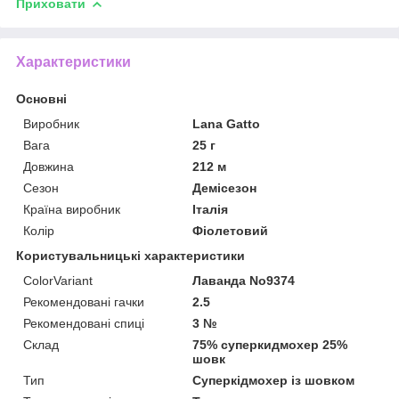
Приховати
Характеристики
Основні
Виробник
Lana Gatto
Вага
25 г
Довжина
212 м
Сезон
Демісезон
Країна виробник
Італія
Колір
Фіолетовий
Користувальницькі характеристики
ColorVariant
Лаванда No9374
Рекомендовані гачки
2.5
Рекомендовані спиці
3 №
Склад
75% суперкидмохер 25%
шовк
Тип
Суперкідмохер із шовком