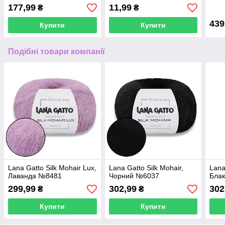
3*13.5см, Wonderland
177,99
11,99
₴
₴
Crafts
439
Купити
Купити
Подібні товари компанії
Lana Gatto Silk Mohair Lux,
Lana Gatto Silk Mohair,
Lana
Лаванда №8481
Чорний №6037
Бла
299,99
302,99
302
₴
₴
Купити
Купити