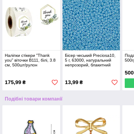
Наліпки стікери "Thank
Бісер чеський Preciosa10,
Пода
you" віточки В111, білі, 3.8
5 г, 63000, натуральний
500г
см, 500шт/рулон
непрозорий, блакитний
500
175,99
13,99
₴
₴
Подібні товари компанії