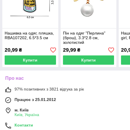
Нашивка на одяг, пляшка,
Пін на одяг "Перлина"
Наши
RBA107202, 6.5*3.5 см
(брош), 3.3*2.8 см,
girl
золотистий
20,99
29,99
20,
₴
₴
Купити
Купити
Про нас
97% позитивних з 3821 відгука за рік
Працює з 25.01.2012
м. Київ
Київ, Україна
Контакти