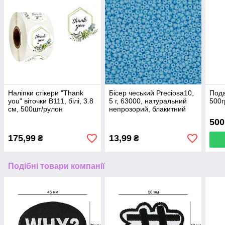
Наліпки стікери "Thank
Бісер чеський Preciosa10,
Пода
you" віточки В111, білі, 3.8
5 г, 63000, натуральний
500г
см, 500шт/рулон
непрозорий, блакитний
500
175,99
13,99
₴
₴
Подібні товари компанії