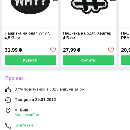
Нашивка на одяг, Why?,
Нашивка на одяг, Хештег,
Наши
4,5*3 см
4*5 см
RBA1
31,99
27,99
20,
₴
₴
Купити
Купити
Про нас
97% позитивних з 3823 відгуків за рік
Працює з 25.01.2012
м. Київ
Київ, Україна
Контакти