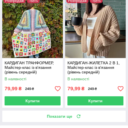
Розпродаж
–68%
Розпродаж
–68%
КАРДИГАН ТРАНФОРМЕР,
КАРДИГАН-ЖИЛЕТКА 2 В 1,
Майстер-клас із в'язання
Майстер-клас із в'язання
(рівень середній)
(рівень середній)
В наявності
В наявності
79,99
79,99
₴
₴
249 ₴
249 ₴
Купити
Купити
Показати ще