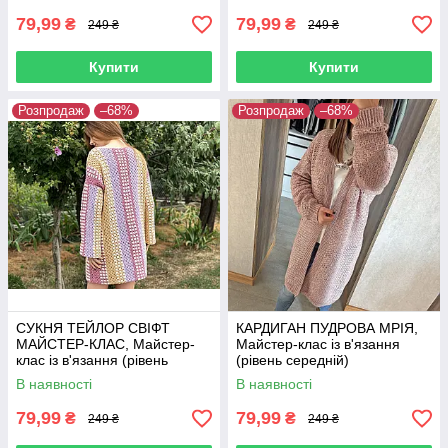
79,99
79,99
₴
₴
249 ₴
249 ₴
Купити
Купити
Розпродаж
–68%
Розпродаж
–68%
СУКНЯ ТЕЙЛОР СВІФТ
КАРДИГАН ПУДРОВА МРІЯ,
МАЙСТЕР-КЛАС, Майстер-
Майстер-клас із в'язання
клас із в'язання (рівень
(рівень середній)
початківець)
В наявності
В наявності
79,99
79,99
₴
₴
249 ₴
249 ₴