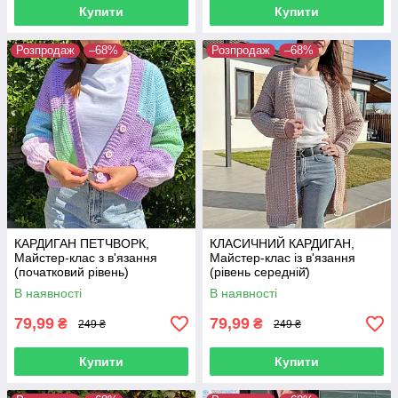
Купити
Купити
Розпродаж
–68%
Розпродаж
–68%
КАРДИГАН ПЕТЧВОРК,
КЛАСИЧНИЙ КАРДИГАН,
Майстер-клас з в'язання
Майстер-клас із в'язання
(початковий рівень)
(рівень середній̆)
В наявності
В наявності
79,99
79,99
₴
₴
249 ₴
249 ₴
Купити
Купити