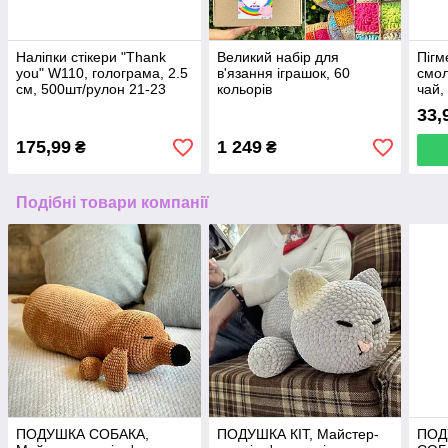
Наліпки стікери "Thank
Великий набір для
Пігм
you" W110, голограма, 2.5
в'язання іграшок, 60
смол
см, 500шт/рулон 21-23
кольорів
чай,
33,
175,99
1 249
₴
₴
Подібні товари компанії
ПОДУШКА СОБАКА,
ПОДУШКА КІТ, Майстер-
ПОД