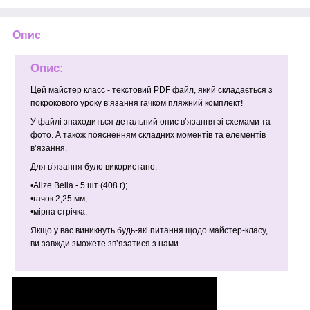
Опис
Опис:
Цей майстер класс - текстовий PDF файл, який складається з
покрокового уроку вʼязання гачком пляжний комплект!
У файлі знаходиться детальний опис вʼязання зі схемами та
фото. А також поясненням складних моментів та елементів
вʼязання.
Для вʼязання було використано:
•Alize Bella - 5 шт (408 г);
•гачок 2,25 мм;
•мірна стрічка.
Якщо у вас виникнуть будь-які питання щодо майстер-класу,
ви завжди зможете звʼязатися з нами.