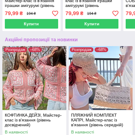
Майстер-клас із в'язання
клас із в'язання іграшки
СОБА
іграшки амігурумі (рівень
амігурумі (рівень
в'яз
початківець̆)
початківець̆)
(рів
79,99
79,99
79,
₴
₴
194 ₴
194 ₴
Купити
Купити
Акційні пропозиції та новинки
Розпродаж
–68%
Розпродаж
–68%
КОФТИНКА ДЕЙЗІ, Майстер-
ПЛЯЖНИЙ КОМПЛЕКТ
клас із в'язання (рівень
КАПРІ, Майстер-клас із
досвідчений)
в'язання (рівень середній)
В наявності
В наявності