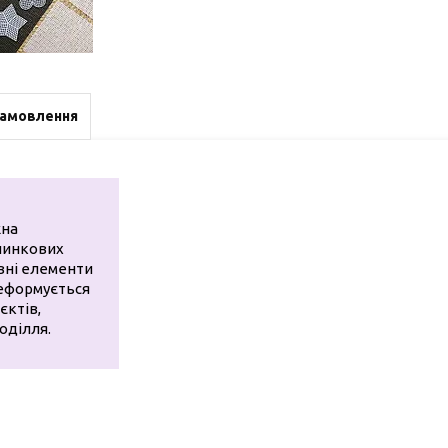
замовлення
жна
ялинкових
вні елементи
деформується
єктів,
оділля.