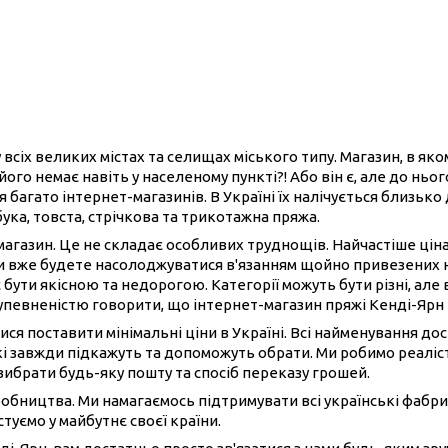
 всіх великих містах та селищах міського типу. Магазин, в як
його немає навіть у населеному пункті?! Або він є, але до нь
 багато інтернет-магазинів. В Україні їх налічується близько
бука, товста, стрічкова та трикотажна пряжа.
-магазин. Це не складає особливих труднощів. Найчастіше ці
ви вже будете насолоджуватися в'язанням щойно привезених 
 бути якісною та недорогою. Категорії можуть бути різні, але 
 упевненістю говорити, що інтернет-магазин пряжі Кенді-Ярн
ися поставити мінімальні ціни в Україні. Всі найменування до
і завжди підкажуть та допоможуть обрати. Ми робимо реаліст
вибрати будь-яку пошту та спосіб переказу грошей.
иробництва. Ми намагаємось підтримувати всі українські фабри
туємо у майбутнє своєї країни.