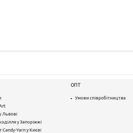
ОПТ
е
Умови співробітництва
Art
у Львові
коділля у Запоріжжі
 Candy-Yarn у Києві