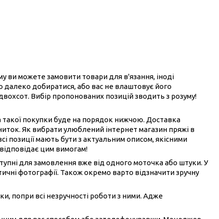
ому ви можете замовити товари для в'язання, іноді
ого далеко добиратися, або вас не влаштовує його
 двохсот. Вибір пропонованих позицій зводить з розуму!
на такої покупки буде на порядок нижчою. Доставка
ниток. Як вибрати улюблений інтернет магазин пряжі в
всі позиції мають бути з актуальним описом, якісними
 відповідає цим вимогам!
ступні для замовлення вже від одного моточка або штуки. У
ичні фотографії. Також окремо варто відзначити зручну
ки, попри всі незручності роботи з ними. Адже