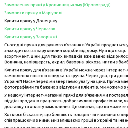
Замовлення пряжі у Кропивницькому (Кіровограді)
Замовити пряжу в Маріуполі
Купити пряжу у Донецьку
Купити пряжу у Черкасах
Купити пряжу у Запоріжжі
Сьогодні пряжа для ручного в'язання в Україні продається у
знаходиться за пару хвилин ходьби від дому. Ну а що якщо 
асортимент, ціни. Для таких випадків вже давно відкрилося
Вовняна, напівшерсть, акрил, бавовна, віскоза, нитки з бам
Купити пряжу для в'язання в Україні можна через інтернет
замовлення поштою швидка та зручна. Через два, три дні 
Україні?! Насамперед ми звертаємо увагу на ціни. Пряжа має
фотографіями та бажано з відгуками клієнтів. Ми можемо з
У нашому інтернет-магазині пряжі для в'язання ми постарал
відділі продажів працюють доброзичливі професіонали, як
доставку та оплату замовлення. Це означає, що ви можете 
Хотілося б сказати, що більшість товарів - вітчизняного в
співпрацюючи з ними, ми залишаємо гроші в Україні та інвес