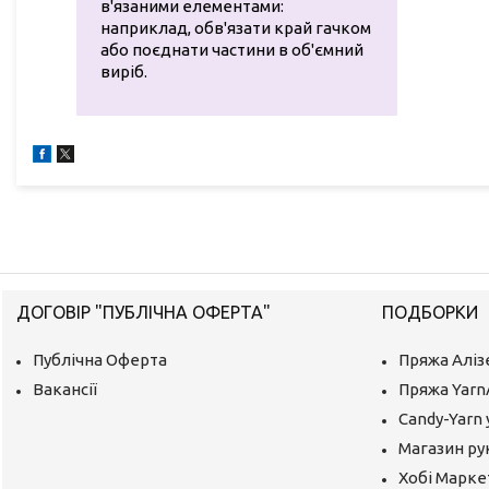
в'язаними елементами:
наприклад, обв'язати край гачком
або поєднати частини в об'ємний
виріб.
ДОГОВІР "ПУБЛІЧНА ОФЕРТА"
ПОДБОРКИ
Публічна Оферта
Пряжа Аліз
Вакансії
Пряжа Yarn
Candy-Yarn 
Магазин ру
Хобі Маркет