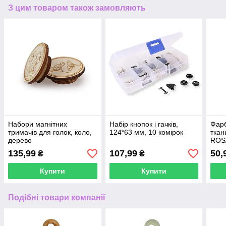
З цим товаром також замовляють
Набори магнітних
Набір кнопок і гачків,
Фарб
тримачів для голок, коло,
124*63 мм, 10 комірок
ткан
дерево
ROS
135,99
107,99
50,
₴
₴
Купити
Купити
Подібні товари компанії