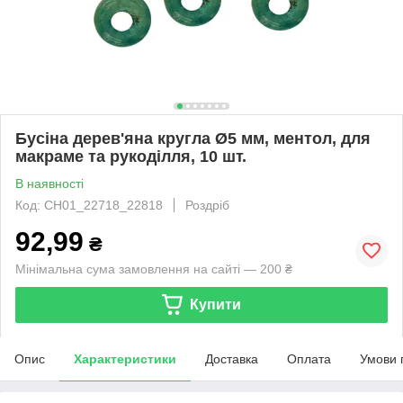
Бусіна дерев'яна кругла Ø5 мм, ментол, для
макраме та рукоділля, 10 шт.
В наявності
Код: CH01_22718_22818
Роздріб
92,99
₴
Мінімальна сума замовлення на сайті — 200 ₴
Купити
Опис
Характеристики
Доставка
Оплата
Умови 