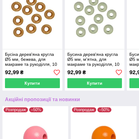
Бусіна дерев'яна кругла
Бусина дерев'яна кругла
Буси
Ø5 мм, бежева, для
Ø5 мм, м'ятна, для
Ø5 м
макраме та рукоділля, 10
макраме та рукоділля, 10
макр
шт.
шт.
шт.
92,99
92,99
92,
₴
₴
Купити
Купити
Акційні пропозиції та новинки
Розпродаж
–50%
Розпродаж
–50%