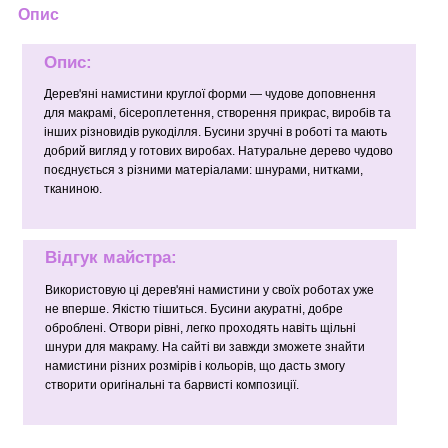
Опис
Опис:
Дерев'яні намистини круглої форми — чудове доповнення
для макрамі, бісероплетення, створення прикрас, виробів та
інших різновидів рукоділля. Бусини зручні в роботі та мають
добрий вигляд у готових виробах. Натуральне дерево чудово
поєднується з різними матеріалами: шнурами, нитками,
тканиною.
Відгук майстра:
Використовую ці дерев'яні намистини у своїх роботах уже
не вперше. Якістю тішиться. Бусини акуратні, добре
оброблені. Отвори рівні, легко проходять навіть щільні
шнури для макраму. На сайті ви завжди зможете знайти
намистини різних розмірів і кольорів, що дасть змогу
створити оригінальні та барвисті композиції.