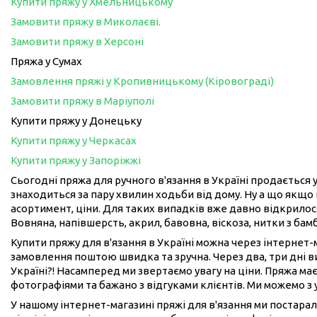
Купити пряжу у Хмельницькому
Замовити пряжу в Миколаєві.
Замовити пряжу в Херсоні
Пряжа у Сумах
Замовлення пряжі у Кропивницькому (Кіровограді)
Замовити пряжу в Маріуполі
Купити пряжу у Донецьку
Купити пряжу у Черкасах
Купити пряжу у Запоріжжі
Сьогодні пряжа для ручного в'язання в Україні продається у
знаходиться за пару хвилин ходьби від дому. Ну а що якщо 
асортимент, ціни. Для таких випадків вже давно відкрилося
Вовняна, напівшерсть, акрил, бавовна, віскоза, нитки з бам
Купити пряжу для в'язання в Україні можна через інтернет
замовлення поштою швидка та зручна. Через два, три дні 
Україні?! Насамперед ми звертаємо увагу на ціни. Пряжа має
фотографіями та бажано з відгуками клієнтів. Ми можемо з
У нашому інтернет-магазині пряжі для в'язання ми постарал