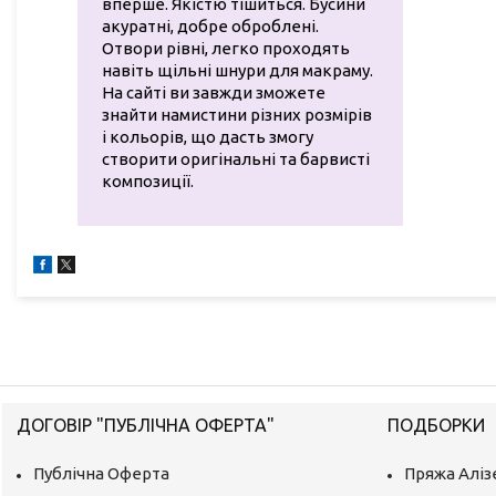
вперше. Якістю тішиться. Бусини
акуратні, добре оброблені.
Отвори рівні, легко проходять
навіть щільні шнури для макраму.
На сайті ви завжди зможете
знайти намистини різних розмірів
і кольорів, що дасть змогу
створити оригінальні та барвисті
композиції.
ДОГОВІР "ПУБЛІЧНА ОФЕРТА"
ПОДБОРКИ
Публічна Оферта
Пряжа Аліз