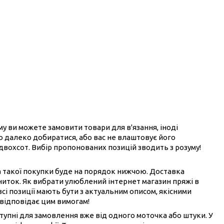
ому ви можете замовити товари для в'язання, іноді
ого далеко добиратися, або вас не влаштовує його
 двохсот. Вибір пропонованих позицій зводить з розуму!
на такої покупки буде на порядок нижчою. Доставка
ниток. Як вибрати улюблений інтернет магазин пряжі в
всі позиції мають бути з актуальним описом, якісними
 відповідає цим вимогам!
ступні для замовлення вже від одного моточка або штуки. У