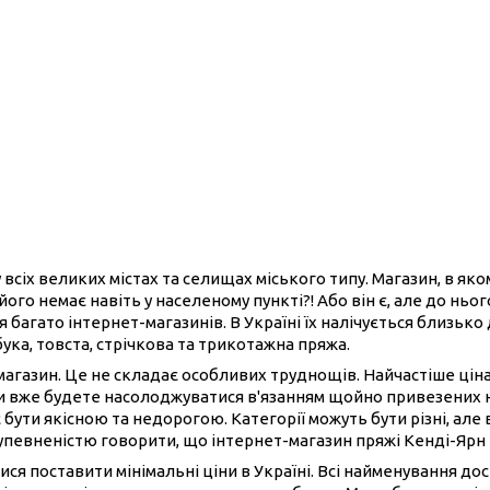
 всіх великих містах та селищах міського типу. Магазин, в як
його немає навіть у населеному пункті?! Або він є, але до нь
 багато інтернет-магазинів. В Україні їх налічується близько
бука, товста, стрічкова та трикотажна пряжа.
-магазин. Це не складає особливих труднощів. Найчастіше ці
ви вже будете насолоджуватися в'язанням щойно привезених 
 бути якісною та недорогою. Категорії можуть бути різні, але 
 упевненістю говорити, що інтернет-магазин пряжі Кенді-Ярн
ися поставити мінімальні ціни в Україні. Всі найменування до