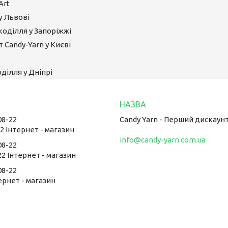
Art
у Львові
коділля у Запоріжжі
 Candy-Yarn у Києві
ділля у Дніпрі
08-22
Candy Yarn - Перший дискаун
22 Інтернет - магазин
info@candy-yarn.com.ua
08-22
22 Інтернет - магазин
08-22
тернет - магазин