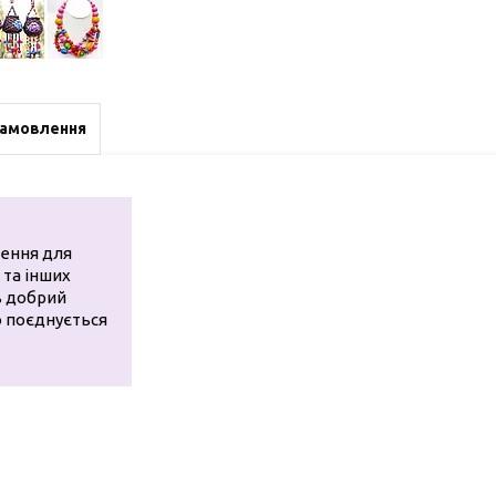
замовлення
нення для
 та інших
ть добрий
о поєднується