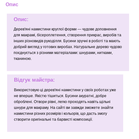
Опис
Опис:
Дерев'яні намистини круглої форми — чудове доповнення
для макрамі, бісероплетення, створення прикрас, виробів та
інших різновидів рукоділля. Бусини зручні в роботі та мають
добрий вигляд у готових виробах. Натуральне дерево чудово
поєднується з різними матеріалами: шнурами, нитками,
тканиною.
Відгук майстра:
Використовую ці дерев'яні намистини у своїх роботах уже
не вперше. Якістю тішиться. Бусини акуратні, добре
оброблені. Отвори рівні, легко проходять навіть щільні
шнури для макраму. На сайті ви завжди зможете знайти
намистини різних розмірів і кольорів, що дасть змогу
створити оригінальні та барвисті композиції.