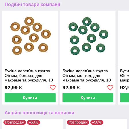
Подібні товари компанії
Бусіна дерев'яна кругла
Бусіна дерев'яна кругла
Буси
Ø5 мм, бежева, для
Ø5 мм, ментол, для
Ø5 м
макраме та рукоділля, 10
макраме та рукоділля, 10
макр
шт.
шт.
шт.
92,99
92,99
92,
₴
₴
Купити
Купити
Акційні пропозиції та новинки
Розпродаж
–50%
Розпродаж
–50%