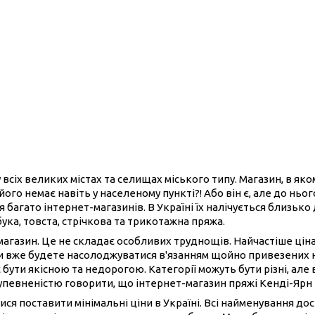
 всіх великих містах та селищах міського типу. Магазин, в як
його немає навіть у населеному пункті?! Або він є, але до нь
 багато інтернет-магазинів. В Україні їх налічується близько
бука, товста, стрічкова та трикотажна пряжа.
-магазин. Це не складає особливих труднощів. Найчастіше ці
ви вже будете насолоджуватися в'язанням щойно привезених 
 бути якісною та недорогою. Категорії можуть бути різні, але 
 упевненістю говорити, що інтернет-магазин пряжі Кенді-Ярн
ися поставити мінімальні ціни в Україні. Всі найменування до