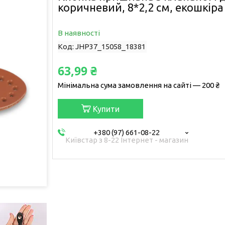
коричневий, 8*2,2 см, екошкіра
В наявності
Код:
JHP37_15058_18381
63,99 ₴
Мінімальна сума замовлення на сайті — 200 ₴
Купити
+380 (97) 661-08-22
Київстар з 8-22 Інтернет - магазин