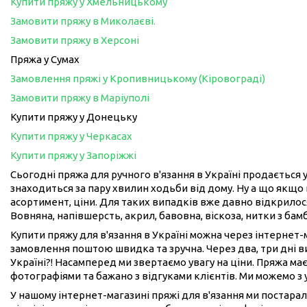
Купити пряжу у Хмельницькому
Замовити пряжу в Миколаєві.
Замовити пряжу в Херсоні
Пряжа у Сумах
Замовлення пряжі у Кропивницькому (Кіровограді)
Замовити пряжу в Маріуполі
Купити пряжу у Донецьку
Купити пряжу у Черкасах
Купити пряжу у Запоріжжі
Сьогодні пряжа для ручного в'язання в Україні продається у
знаходиться за пару хвилин ходьби від дому. Ну а що якщо 
асортимент, ціни. Для таких випадків вже давно відкрилося
Вовняна, напівшерсть, акрил, бавовна, віскоза, нитки з бам
Купити пряжу для в'язання в Україні можна через інтернет
замовлення поштою швидка та зручна. Через два, три дні 
Україні?! Насамперед ми звертаємо увагу на ціни. Пряжа має
фотографіями та бажано з відгуками клієнтів. Ми можемо з
У нашому інтернет-магазині пряжі для в'язання ми постарал