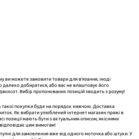
ому ви можете замовити товари для в'язання, іноді
ого далеко добиратися, або вас не влаштовує його
 двохсот. Вибір пропонованих позицій зводить з розуму!
на такої покупки буде на порядок нижчою. Доставка
ниток. Як вибрати улюблений інтернет магазин пряжі в
всі позиції мають бути з актуальним описом, якісними
 відповідає цим вимогам!
ступні для замовлення вже від одного моточка або штуки. У