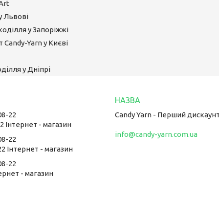
Art
у Львові
коділля у Запоріжжі
 Candy-Yarn у Києві
ділля у Дніпрі
08-22
Candy Yarn - Перший дискаун
22 Інтернет - магазин
info@candy-yarn.com.ua
08-22
22 Інтернет - магазин
08-22
тернет - магазин