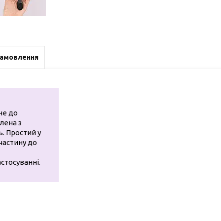
замовлення
не до
лена з
ь. Простий у
частину до
стосуванні.