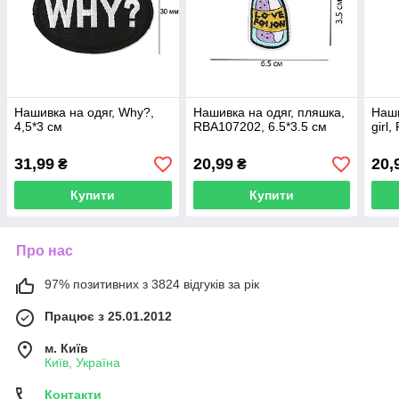
Нашивка на одяг, Why?,
Нашивка на одяг, пляшка,
Наши
4,5*3 см
RBA107202, 6.5*3.5 см
girl
31,99
20,99
20,
₴
₴
Купити
Купити
Про нас
97% позитивних з 3824 відгуків за рік
Працює з 25.01.2012
м. Київ
Київ, Україна
Контакти