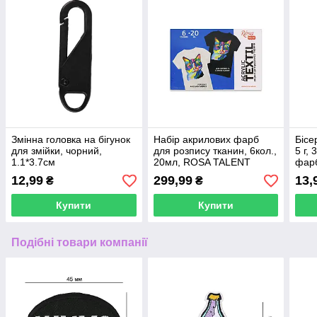
Змінна головка на бігунок
Набір акрилових фарб
Бісе
для змійки, чорний,
для розпису тканин, 6кол.,
5 г,
1.1*3.7см
20мл, ROSA TALENT
фарб
рож
12,99
299,99
13,
₴
₴
Купити
Купити
Подібні товари компанії