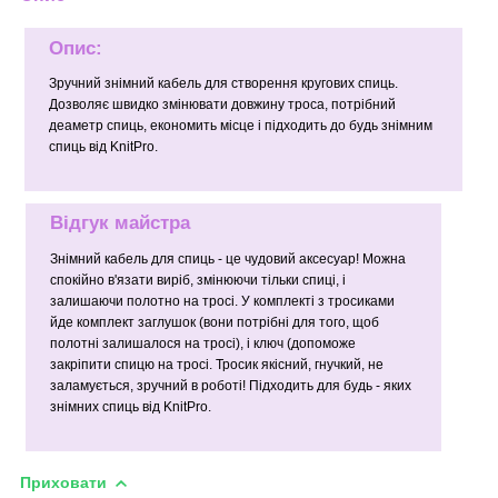
Опис:
Зручний знімний кабель для створення кругових спиць.
Дозволяє швидко змінювати довжину троса, потрібний
деаметр спиць, економить місце і підходить до будь знімним
спиць від KnitPro.
Відгук майстра
Знімний кабель для спиць - це чудовий аксесуар! Можна
спокійно в'язати виріб, змінюючи тільки спиці, і
залишаючи полотно на тросі. У комплекті з тросиками
йде комплект заглушок (вони потрібні для того, щоб
полотні залишалося на тросі), і ключ (допоможе
закріпити спицю на тросі. Тросик якісний, гнучкий, не
заламується, зручний в роботі! Підходить для будь - яких
знімних спиць від KnitPro.
Приховати