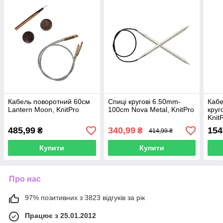
Кабель поворотний 60см
Спиці кругові 6.50mm-
Кабе
Lantern Moon, KnitPro
100cm Nova Metal, KnitPro
круг
Knit
485,99
340,99
154
₴
₴
414,99 ₴
Купити
Купити
Про нас
97% позитивних з 3823 відгуків за рік
Працює з 25.01.2012