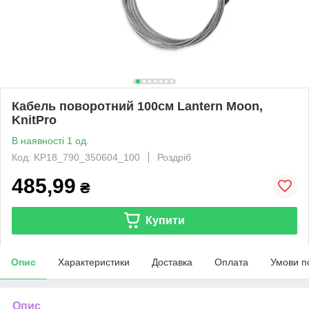
Кабель поворотний 100см Lantern Moon,
KnitPro
В наявності 1 од.
Код: KP18_790_350604_100
Роздріб
485,99
₴
Купити
Опис
Характеристики
Доставка
Оплата
Умови п
Опис