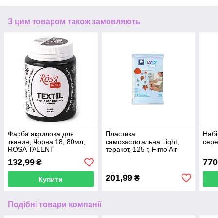
З цим товаром також замовляють
Фарба акрилова для
Пластика
Набі
тканин, Чорна 18, 80мл,
самозастигальна Light,
сере
ROSA TALENT
теракот, 125 г, Fimo Air
132,99
770
₴
201,99
₴
Купити
Подібні товари компанії