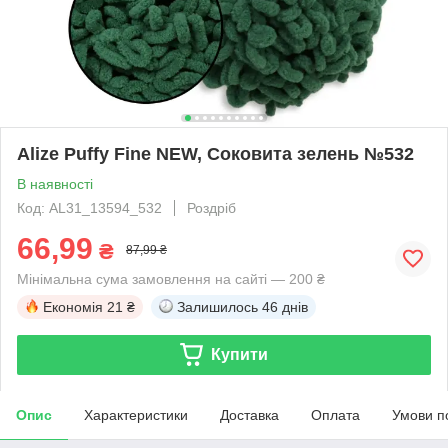
Alize Puffy Fine NEW, Соковита зелень №532
В наявності
Код: AL31_13594_532
Роздріб
66,99
₴
87,99 ₴
Мінімальна сума замовлення на сайті — 200 ₴
Економія
21 ₴
Залишилось
46 днів
Купити
Опис
Характеристики
Доставка
Оплата
Умови п