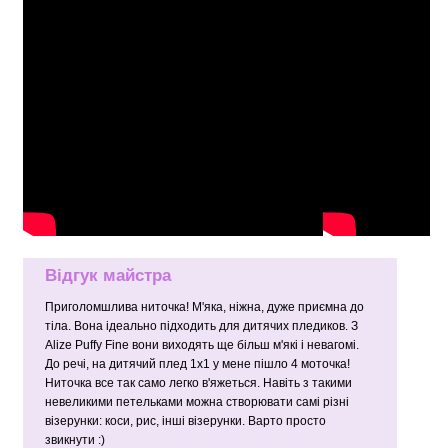
Відгук майстра
Приголомшлива ниточка! М'яка, ніжна, дуже приємна до
тіла. Вона ідеально підходить для дитячих пледиков. З
Alize Puffy Fine вони виходять ще більш м'які і невагомі.
До речі, на дитячий плед 1х1 у мене пішло 4 моточка!
Ниточка все так само легко в'яжеться. Навіть з такими
невеликими петельками можна створювати самі різні
візерунки: коси, рис, інші візерунки. Варто просто
звикнути :)