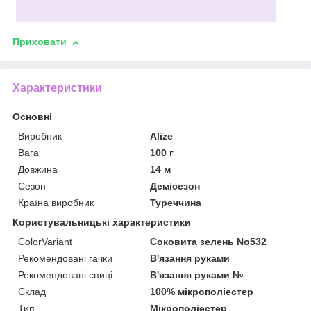
Приховати
Характеристики
Основні
Виробник
Alize
Вага
100 г
Довжина
14 м
Сезон
Демісезон
Країна виробник
Туреччина
Користувальницькі характеристики
ColorVariant
Соковита зелень No532
Рекомендовані гачки
В'язання руками
Рекомендовані спиці
В'язання руками №
Склад
100% мікрополіестер
Тип
Мікрополіестер