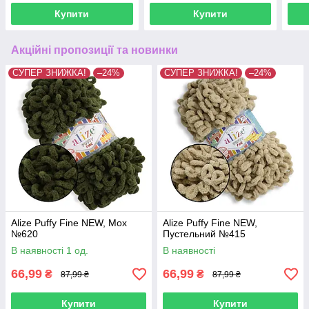
Купити
Купити
Акційні пропозиції та новинки
СУПЕР ЗНИЖКА!
–24%
СУПЕР ЗНИЖКА!
–24%
Alize Puffy Fine NEW, Мох
Alize Puffy Fine NEW,
№620
Пустельний №415
В наявності 1 од.
В наявності
66,99
66,99
₴
₴
87,99 ₴
87,99 ₴
Купити
Купити