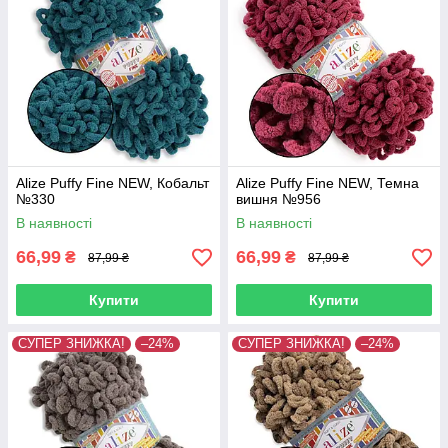
Alize Puffy Fine NEW, Кобальт
Alize Puffy Fine NEW, Темна
№330
вишня №956
В наявності
В наявності
66,99
66,99
₴
₴
87,99 ₴
87,99 ₴
Купити
Купити
СУПЕР ЗНИЖКА!
–24%
СУПЕР ЗНИЖКА!
–24%