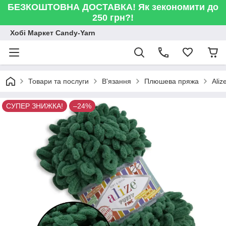
БЕЗКОШТОВНА ДОСТАВКА! Як зекономити до
250 грн?!
Хобі Маркет Candy-Yarn
Товари та послуги
В'язання
Плюшева пряжа
Ali
СУПЕР ЗНИЖКА!
–24%