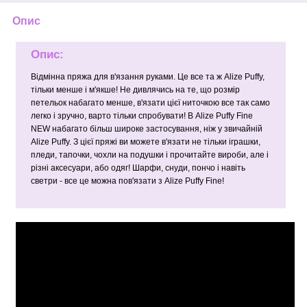
Опис
Опис:
Відмінна пряжа для в'язання руками. Це все та ж Alize Puffy,
тільки менше і м'якше! Не дивлячись на те, що розмір
петельок набагато менше, в'язати цієї ниточкою все так само
легко і зручно, варто тільки спробувати! В Alize Puffy Fine
NEW набагато більш широке застосування, ніж у звичайній
Alize Puffy. З цієї пряжі ви можете в'язати не тільки іграшки,
пледи, тапочки, чохли на подушки і прочитайте вироби, але і
різні аксесуари, або одяг! Шарфи, снуди, пончо і навіть
светри - все це можна пов'язати з Alize Puffy Fine!