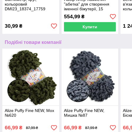
кольоровий
"абетка" для створення
в'яз
DMI23_18374_17759
іменної біжутерії, 15
коль
осередків
554,99
₴
30,99
1 2
₴
Купити
Подібні товари компанії
Alize Puffy Fine NEW, Мох
Alize Puffy Fine NEW,
Aliz
№620
Мишка №87
Біск
66,99
66,99
66,
₴
₴
87,99 ₴
87,99 ₴