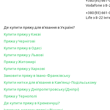
+380 (95) 661-
Vodafone з 8-
+380 (93) 661-
Life з 8-22 Ін
Де купити пряжу для в'язання в Україні?
Купити пряжу у Києві
Пряжа у Чернігові
Купити пряжу в Одесі
Купити пряжу у Львові
Пряжа у Житомирі
Купити пряжу у Харкові
Замовити пряжу в Івано-Франківську
Купити нитки для в'язання в Кам'янці-Подільському
Купити пряжу у Дніпропетровську (Дніпрі)
Пряжа у Тернополі
Де купити пряжу в Кременчуці?
Інтернет-магазин пряжі у Вінниці