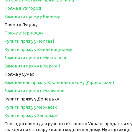
Пряжа в Ужгороді
Замовити пряжу у Рівному
Пряжа у Луцьку
Пряжу у Чернівцях
Купити пряжу у Полтаві
Купити пряжу у Хмельницькому
Замовити пряжу в Миколаєві.
Замовити пряжу в Херсоні
Пряжа у Сумах
Замовлення пряжі у Кропивницькому (Кіровограді)
Замовити пряжу в Маріуполі
Купити пряжу у Донецьку
Купити пряжу у Черкасах
Купити пряжу у Запоріжжі
Сьогодні пряжа для ручного в'язання в Україні продається у
знаходиться за пару хвилин ходьби від дому. Ну а що якщо 