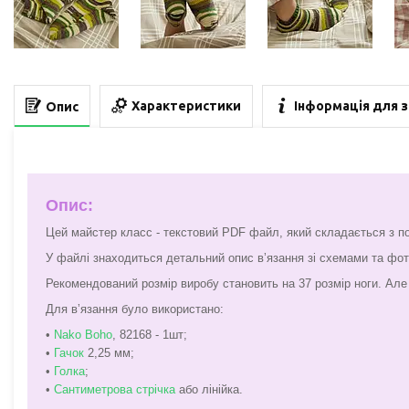
Характеристики
Інформація для 
Опис
Опис:
Цей майстер класс - текстовий PDF файл, який складається з по
У файлі знаходиться детальний опис вʼязання зі схемами та фот
Рекомендований розмір виробу становить на 37 розмір ноги. Але 
Для вʼязання було використано:
•
Nako Boho
, 82168 - 1шт;
•
Гачок
2,25 мм;
•
Голка
;
•
Сантиметрова стрічка
або лінійка.