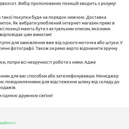
 двохсот. Вибір пропонованих позицій зводить з розуму!
на такої покупки буде на порядок нижчою. Доставка
ниток. Як вибрати улюблений інтернет магазин пряжі в
всі позиції мають бути з актуальним описом, якісними
 відповідає цим вимогам!
ступні для замовлення вже від одного моточка або штуки. У
ичні фотографії. Також окремо варто відзначити зручну
ки, попри всі незручності роботи з ними. Адже
ручним для вас способом або зателефонувавши. Менеджер
смс повідомленнями для відстеження шляху від складу до
родажів.
ом однією дружною сім'єю!
нційності