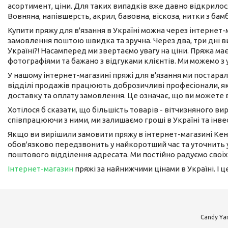
асортимент, ціни. Для таких випадків вже давно відкрилося
Вовняна, напівшерсть, акрил, бавовна, віскоза, нитки з бам
Купити пряжу для в'язання в Україні можна через інтернет
замовлення поштою швидка та зручна. Через два, три дні 
Україні?! Насамперед ми звертаємо увагу на ціни. Пряжа має
фотографіями та бажано з відгуками клієнтів. Ми можемо з
У нашому інтернет-магазині пряжі для в'язання ми постарал
відділі продажів працюють доброзичливі професіонали, як
доставку та оплату замовлення. Це означає, що ви можете 
Хотілося б сказати, що більшість товарів - вітчизняного в
співпрацюючи з ними, ми залишаємо гроші в Україні та інвес
Якщо ви вирішили замовити пряжу в інтернет-магазині Кен
обов'язково передзвонить у найкоротший час та уточнить у
поштового відділення адресата. Ми постійно радуємо своїх
Інтернет-магазин
пряжі за найнижчими цінами в Україні. І 