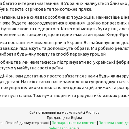
 багато інтернет-магазинів. В Україні їх налічується близько
бука, товста, стрічкова та трикотажна пряжа.
-магазин. Це не складає особливих труднощів. Найчастіше ці
ви вже будете насолоджуватися в'язанням щойно привезених 
 бути якісною та недорогою. Категорії можуть бути різні, але 
 упевненістю говорити, що інтернет-магазин пряжі Кенді-Ярн
ися поставити мінімальні ціни в Україні. Всі найменування до
і завжди підкажуть та допоможуть обрати. Ми робимо реаліст
вибрати будь-яку пошту та спосіб переказу грошей.
иробництва. Ми намагаємось підтримувати всі українські фабри
туємо у майбутнє своєї країни.
ді-Ярн, вам достатньо просто зв'язатися з нами будь-яким з
сі деталі. На всіх етапах ваше замовлення супроводжується 
 покупців великою кількістю вигідних акцій, знижок та розп
це не пусті слова. Тож нумо творити та радувати близьких раз
Сайт створений на маркетплейсі
Prom.ua
Продавець на Bigl.ua
Candy Yarn - Перший дискаунтер пряжі |
Поскаржитися на контент
|
Політика конфіде
Select Language
▼