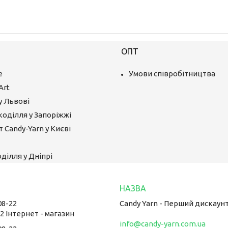
ОПТ
е
Умови співробітництва
Art
у Львові
коділля у Запоріжжі
 Candy-Yarn у Києві
ділля у Дніпрі
08-22
Candy Yarn - Перший дискаун
22 Інтернет - магазин
info@candy-yarn.com.ua