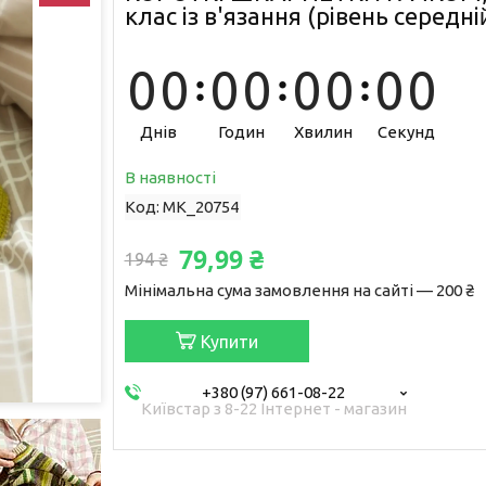
клас із в'язання (рівень середній
0
0
0
0
0
0
0
0
Днів
Годин
Хвилин
Секунд
В наявності
Код:
MK_20754
79,99 ₴
194 ₴
Мінімальна сума замовлення на сайті — 200 ₴
Купити
+380 (97) 661-08-22
Київстар з 8-22 Інтернет - магазин