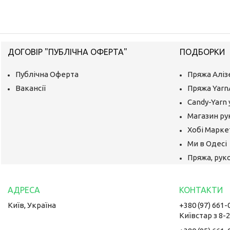
ДОГОВІР "ПУБЛІЧНА ОФЕРТА"
ПОДБОРКИ
Публічна Оферта
Пряжа Аліз
Вакансії
Пряжа Yarn
Candy-Yarn 
Магазин ру
Хобі Маркет
Ми в Одесі
Пряжа, руко
Київ, Україна
+380 (97) 661-
Київстар з 8-