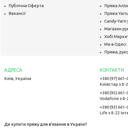
Публічна Оферта
Пряжа Аліз
Вакансії
Пряжа Yarn
Candy-Yarn 
Магазин ру
Хобі Маркет
Ми в Одесі
Пряжа, руко
Київ, Україна
+380 (97) 661-
Київстар з 8-
+380 (95) 661-
Vodafone з 8-
+380 (93) 661-
Life з 8-22 Ін
Де купити пряжу для в'язання в Україні?