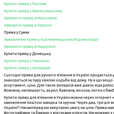
Купити пряжу у Полтаві
Купити пряжу у Хмельницькому
Замовити пряжу в Миколаєві.
Замовити пряжу в Херсоні
Пряжа у Сумах
Замовлення пряжі у Кропивницькому (Кіровограді)
Замовити пряжу в Маріуполі
Купити пряжу у Донецьку
Купити пряжу у Черкасах
Купити пряжу у Запоріжжі
Сьогодні пряжа для ручного в'язання в Україні продається у
знаходиться за пару хвилин ходьби від дому. Ну а що якщо 
асортимент, ціни. Для таких випадків вже давно відкрилося
Вовняна, напівшерсть, акрил, бавовна, віскоза, нитки з бам
Купити пряжу для в'язання в Україні можна через інтернет
замовлення поштою швидка та зручна. Через два, три дні 
Україні?! Насамперед ми звертаємо увагу на ціни. Пряжа має
фотографіями та бажано з відгуками клієнтів. Ми можемо з