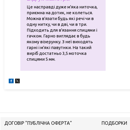
Це насправді дуже м'яка ниточка,
приємна на дотик, не колеться.
Можна в'язати будь які речі чи в
одну нитку, чи в дві, чи в три.
Підходить для в'язання спицями і
гачком. Гарно виглядає в будь
якому візерунку. З неї виходять
гарні і м'які павутнки. На такий
виріб достатньо 3,5 моточка
спицями 5 мм.
ДОГОВІР "ПУБЛІЧНА ОФЕРТА"
ПОДБОРКИ