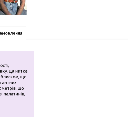
замовлення
ості,
вку. Ця нитка
м блиском, що
егантних
2 метрів, що
, палатинів,