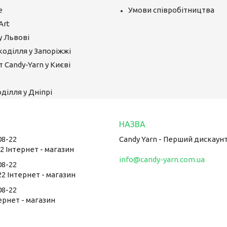
е
Умови співробітництва
Art
у Львові
коділля у Запоріжжі
 Candy-Yarn у Києві
ділля у Дніпрі
08-22
Candy Yarn - Перший дискаун
22 Інтернет - магазин
info@candy-yarn.com.ua
08-22
22 Інтернет - магазин
08-22
тернет - магазин