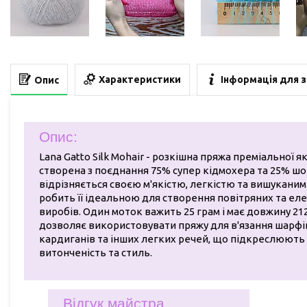
Характеристики
Інформація для 
Опис
Опис:
Lana Gatto Silk Mohair - розкішна пряжа преміальної як
створена з поєднання 75% супер кідмохера та 25% шо
відрізняється своєю м'якістю, легкістю та вишукани
робить її ідеальною для створення повітряних та ел
виробів. Один моток важить 25 грам і має довжину 21
дозволяє використовувати пряжу для в'язання шарфів
кардиганів та інших легких речей, що підкреслюють
витонченість та стиль.
Відгук майстра