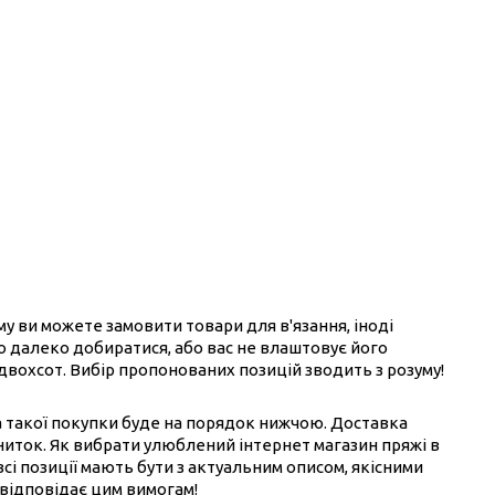
ому ви можете замовити товари для в'язання, іноді
ого далеко добиратися, або вас не влаштовує його
 двохсот. Вибір пропонованих позицій зводить з розуму!
на такої покупки буде на порядок нижчою. Доставка
ниток. Як вибрати улюблений інтернет магазин пряжі в
всі позиції мають бути з актуальним описом, якісними
 відповідає цим вимогам!