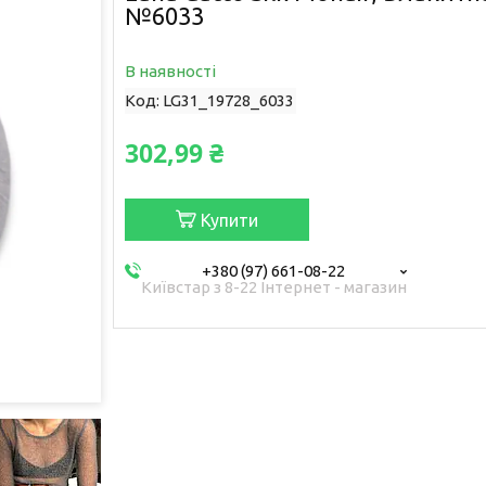
№6033
В наявності
Код:
LG31_19728_6033
302,99 ₴
Купити
+380 (97) 661-08-22
Київстар з 8-22 Інтернет - магазин