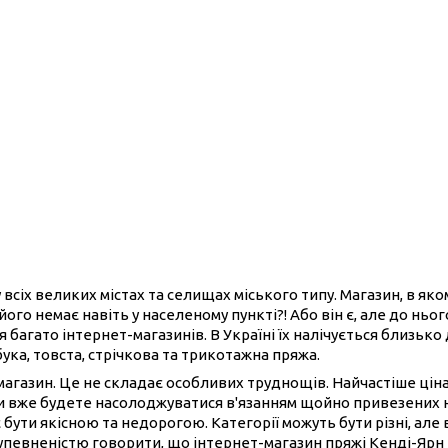
 всіх великих містах та селищах міського типу. Магазин, в як
його немає навіть у населеному пункті?! Або він є, але до нь
 багато інтернет-магазинів. В Україні їх налічується близько
бука, товста, стрічкова та трикотажна пряжа.
-магазин. Це не складає особливих труднощів. Найчастіше ці
ви вже будете насолоджуватися в'язанням щойно привезених 
 бути якісною та недорогою. Категорії можуть бути різні, але 
 упевненістю говорити, що інтернет-магазин пряжі Кенді-Ярн