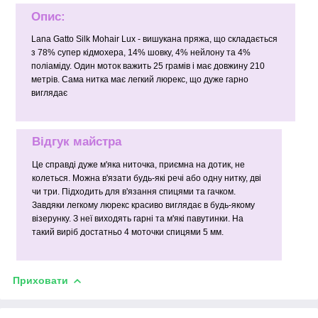
Опис:
Lana Gatto Silk Mohair Lux - вишукана пряжа, що складається
з 78% супер кідмохера, 14% шовку, 4% нейлону та 4%
поліаміду. Один моток важить 25 грамів і має довжину 210
метрів. Сама нитка має легкий люрекс, що дуже гарно
виглядає
Відгук майстра
Це справді дуже м'яка ниточка, приємна на дотик, не
колеться. Можна в'язати будь-які речі або одну нитку, дві
чи три. Підходить для в'язання спицями та гачком.
Завдяки легкому люрекс красиво виглядає в будь-якому
візерунку. З неї виходять гарні та м'які павутинки. На
такий виріб достатньо 4 моточки спицями 5 мм.
Приховати