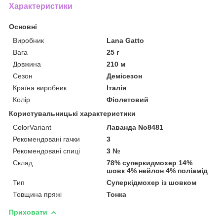
Характеристики
Основні
Виробник
Lana Gatto
Вага
25 г
Довжина
210 м
Сезон
Демісезон
Країна виробник
Італія
Колір
Фіолетовий
Користувальницькі характеристики
ColorVariant
Лаванда No8481
Рекомендовані гачки
3
Рекомендовані спиці
3 №
Склад
78% суперкидмохер 14%
шовк 4% нейлон 4% поліамід
Тип
Суперкідмохер із шовком
Товщина пряжі
Тонка
Приховати