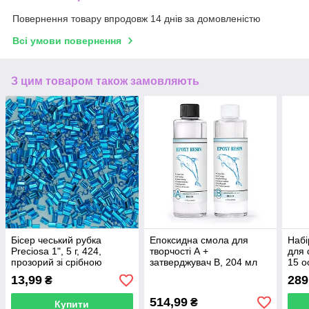
Повернення товару впродовж 14 днів за домовленістю
Всі умови повернення
З цим товаром також замовляють
Бісер чеський рубка
Епоксидна смола для
Набі
Preciosa 1", 5 г, 424,
творчості А +
для 
прозорий зі срібною
затверджувач В, 204 мл
15 о
серединкою, синій
(1:1)
13,99
289
₴
514,99
₴
Купити