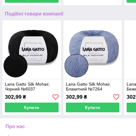
Подібні товари компанії
Lana Gatto Silk Mohair,
Lana Gatto Silk Mohair,
Lana
Чорний №6037
Блакитний №7264
Беж
302,99
302,99
302
₴
₴
Купити
Купити
Про нас