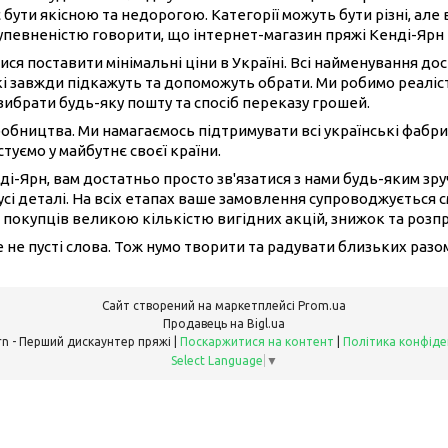
 бути якісною та недорогою. Категорії можуть бути різні, але 
 упевненістю говорити, що інтернет-магазин пряжі Кенді-Ярн
ися поставити мінімальні ціни в Україні. Всі найменування до
і завжди підкажуть та допоможуть обрати. Ми робимо реаліст
вибрати будь-яку пошту та спосіб переказу грошей.
иробництва. Ми намагаємось підтримувати всі українські фабри
туємо у майбутнє своєї країни.
ді-Ярн, вам достатньо просто зв'язатися з нами будь-яким з
сі деталі. На всіх етапах ваше замовлення супроводжується 
 покупців великою кількістю вигідних акцій, знижок та розп
це не пусті слова. Тож нумо творити та радувати близьких раз
Сайт створений на маркетплейсі
Prom.ua
Продавець на Bigl.ua
Candy Yarn - Перший дискаунтер пряжі |
Поскаржитися на контент
|
Політика конфіде
Select Language
▼