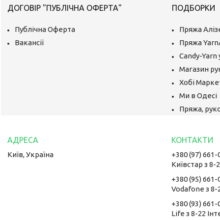
ДОГОВІР "ПУБЛІЧНА ОФЕРТА"
ПОДБОРКИ
Публічна Оферта
Пряжа Аліз
Вакансії
Пряжа Yarn
Candy-Yarn 
Магазин ру
Хобі Маркет
Ми в Одесі
Пряжа, руко
Київ, Україна
+380 (97) 661-
Київстар з 8-
+380 (95) 661-
Vodafone з 8-
+380 (93) 661-
Life з 8-22 Ін