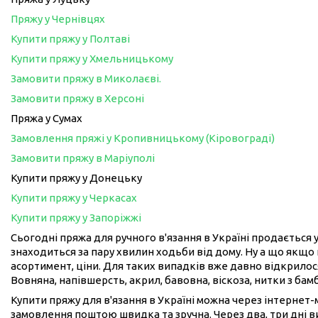
Пряжу у Чернівцях
Купити пряжу у Полтаві
Купити пряжу у Хмельницькому
Замовити пряжу в Миколаєві.
Замовити пряжу в Херсоні
Пряжа у Сумах
Замовлення пряжі у Кропивницькому (Кіровограді)
Замовити пряжу в Маріуполі
Купити пряжу у Донецьку
Купити пряжу у Черкасах
Купити пряжу у Запоріжжі
Сьогодні пряжа для ручного в'язання в Україні продається у
знаходиться за пару хвилин ходьби від дому. Ну а що якщо 
асортимент, ціни. Для таких випадків вже давно відкрилося
Вовняна, напівшерсть, акрил, бавовна, віскоза, нитки з бам
Купити пряжу для в'язання в Україні можна через інтернет
замовлення поштою швидка та зручна. Через два, три дні 