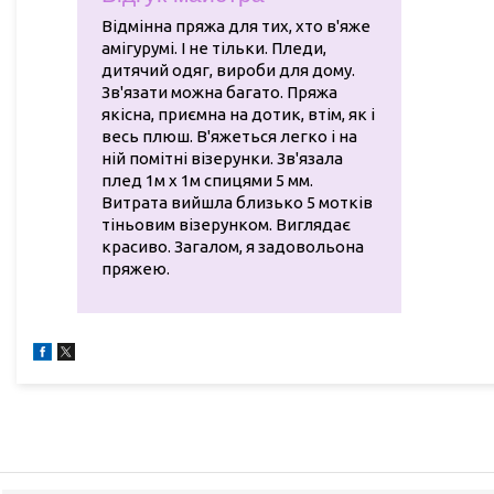
Відмінна пряжа для тих, хто в'яже
амігурумі. І не тільки. Пледи,
дитячий одяг, вироби для дому.
Зв'язати можна багато. Пряжа
якісна, приємна на дотик, втім, як і
весь плюш. В'яжеться легко і на
ній помітні візерунки. Зв'язала
плед 1м х 1м спицями 5 мм.
Витрата вийшла близько 5 мотків
тіньовим візерунком. Виглядає
красиво. Загалом, я задовольона
пряжею.