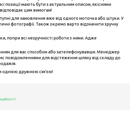
всі позиції мають бути з актуальним описом, якісними
 відповідає цим вимогам!
ступні для замовлення вже від одного моточка або штуки. У
ичні фотографії. Також окремо варто відзначити зручну
ки, попри всі незручності роботи з ними. Адже
ручним для вас способом або зателефонувавши. Менеджер
смс повідомленнями для відстеження шляху від складу до
родажів.
ом однією дружною сім'єю!
нційності