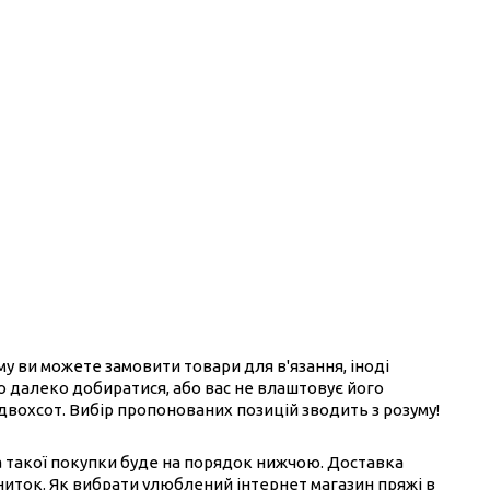
ому ви можете замовити товари для в'язання, іноді
ого далеко добиратися, або вас не влаштовує його
 двохсот. Вибір пропонованих позицій зводить з розуму!
на такої покупки буде на порядок нижчою. Доставка
ниток. Як вибрати улюблений інтернет магазин пряжі в