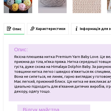
Характеристики
Інформація для 
Опис
Опис:
Якісна плюшева нитка Premium Yarn Baby Love. Це в
приємна до тіла, м'яка пряжа. Нитка середньої товщ
густа, дуже схожа на Himalaya Dolphin Baby. За рахунок
товщини нитка легко і швидко в'яжеться як спицями, 
Вона не сипеться, не линяє, гарно виглядає у готовом
Має легкий, приємний блиск. Ця нитка не викликає ал
ідеально підходить для в'язання дитячих виробів, іг
декору, одягу тощо.
Відгук майстра