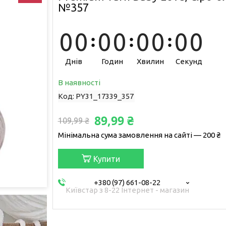
№357
0
0
0
0
0
0
0
0
Днів
Годин
Хвилин
Секунд
В наявності
Код:
PY31_17339_357
89,99 ₴
109,99 ₴
Мінімальна сума замовлення на сайті — 200 ₴
Купити
+380 (97) 661-08-22
Київстар з 8-22 Інтернет - магазин