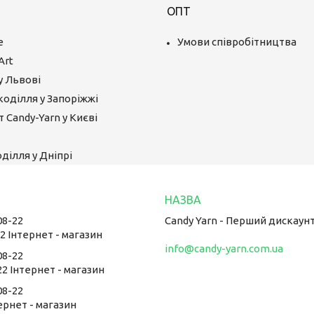
ОПТ
е
Умови співробітництва
Art
у Львові
коділля у Запоріжжі
 Candy-Yarn у Києві
ділля у Дніпрі
08-22
Candy Yarn - Перший дискаун
22 Інтернет - магазин
info@candy-yarn.com.ua
08-22
22 Інтернет - магазин
08-22
тернет - магазин