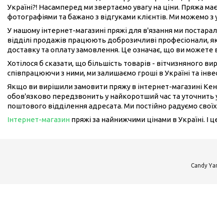
Україні?! Насамперед ми звертаємо увагу на ціни. Пряжа має
фотографіями та бажано з відгуками клієнтів. Ми можемо з
У нашому інтернет-магазині пряжі для в'язання ми постарал
відділі продажів працюють доброзичливі професіонали, як
доставку та оплату замовлення. Це означає, що ви можете 
Хотілося б сказати, що більшість товарів - вітчизняного в
співпрацюючи з ними, ми залишаємо гроші в Україні та інвес
Якщо ви вирішили замовити пряжу в інтернет-магазині Кен
обов'язково передзвонить у найкоротший час та уточнить у
поштового відділення адресата. Ми постійно радуємо своїх
Інтернет-магазин
пряжі за найнижчими цінами в Україні. І 