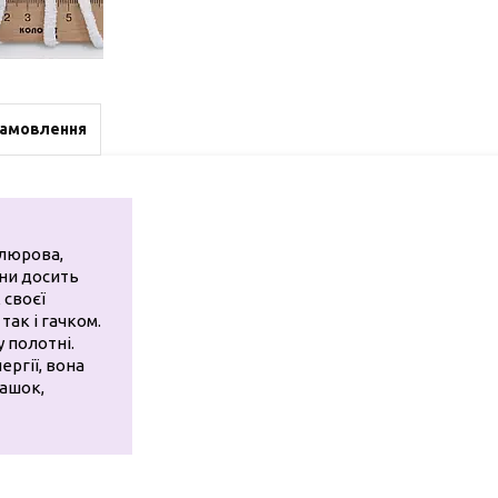
замовлення
елюрова,
ини досить
 своєї
так і гачком.
у полотні.
ергії, вона
рашок,