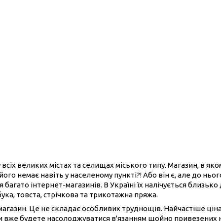
 всіх великих містах та селищах міського типу. Магазин, в як
його немає навіть у населеному пункті?! Або він є, але до нь
 багато інтернет-магазинів. В Україні їх налічується близько
бука, товста, стрічкова та трикотажна пряжа.
-магазин. Це не складає особливих труднощів. Найчастіше ці
ви вже будете насолоджуватися в'язанням щойно привезених 