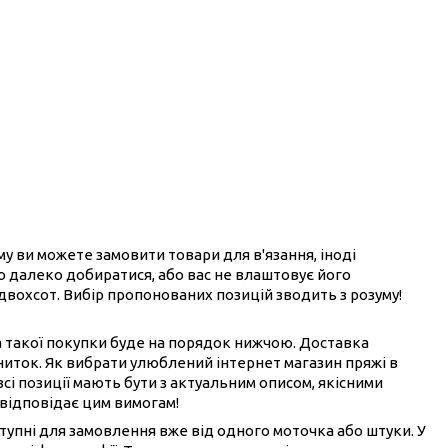
ому ви можете замовити товари для в'язання, іноді
ого далеко добиратися, або вас не влаштовує його
 двохсот. Вибір пропонованих позицій зводить з розуму!
на такої покупки буде на порядок нижчою. Доставка
ниток. Як вибрати улюблений інтернет магазин пряжі в
всі позиції мають бути з актуальним описом, якісними
 відповідає цим вимогам!
ступні для замовлення вже від одного моточка або штуки. У