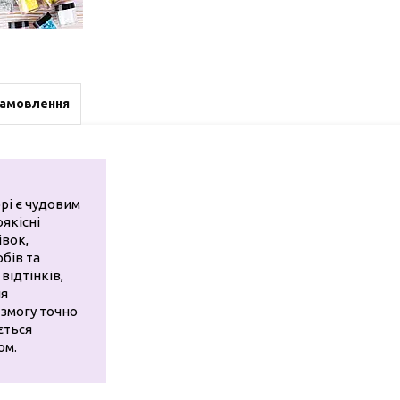
замовлення
орі є чудовим
якісні
івок,
бів та
відтінків,
ля
 змогу точно
ється
ом.