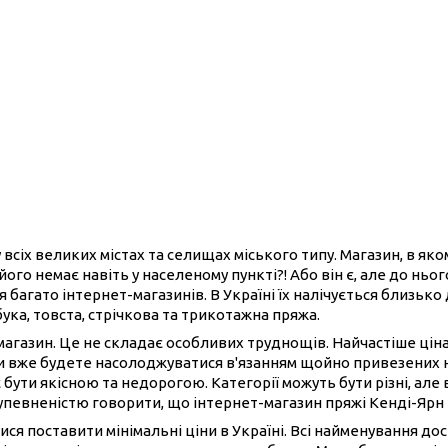
 всіх великих містах та селищах міського типу. Магазин, в як
його немає навіть у населеному пункті?! Або він є, але до нь
 багато інтернет-магазинів. В Україні їх налічується близько
бука, товста, стрічкова та трикотажна пряжа.
-магазин. Це не складає особливих труднощів. Найчастіше ці
ви вже будете насолоджуватися в'язанням щойно привезених 
 бути якісною та недорогою. Категорії можуть бути різні, але 
 упевненістю говорити, що інтернет-магазин пряжі Кенді-Ярн
ися поставити мінімальні ціни в Україні. Всі найменування до