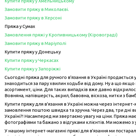
Купити пряжу у Хмельницькому
Замовити пряжу в Миколаєві.
Замовити пряжу в Херсоні
Пряжа у Сумах
Замовлення пряжі у Кропивницькому (Кіровограді)
Замовити пряжу в Маріуполі
Купити пряжу у Донецьку
Купити пряжу у Черкасах
Купити пряжу у Запоріжжі
Сьогодні пряжа для ручного в'язання в Україні продається у
знаходиться за пару хвилин ходьби від дому. Ну а що якщо 
асортимент, ціни. Для таких випадків вже давно відкрилося
Вовняна, напівшерсть, акрил, бавовна, віскоза, нитки з бам
Купити пряжу для в'язання в Україні можна через інтернет
замовлення поштою швидка та зручна. Через два, три дні 
Україні?! Насамперед ми звертаємо увагу на ціни. Пряжа має
фотографіями та бажано з відгуками клієнтів. Ми можемо з
У нашому інтернет-магазині пряжі для в'язання ми постарал