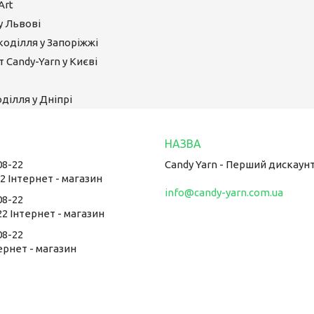
Art
у Львові
коділля у Запоріжжі
 Candy-Yarn у Києві
ділля у Дніпрі
08-22
Candy Yarn - Перший дискаун
22 Інтернет - магазин
info@candy-yarn.com.ua
08-22
22 Інтернет - магазин
08-22
тернет - магазин