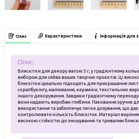
Характеристики
Інформація для 
Опис
Опис:
Блискітки для декору вагою 5 г, у градієнтному коль
вибором для сяйва ваших творчих проєктів. Ці високо
блискітки ідеально підходять для прикрашання лист
скрапбукінгу, малювання, кераміки, текстильних виро
іншого декорування. Завдяки градієнтному переходу 
вони надають виробам глибини. Паковання зручне д
використання та забезпечує легке дозування, що дає
контролювати кількість блискіток. Матеріал вирізня
високою стійкістю до зношування та тривалим блиск